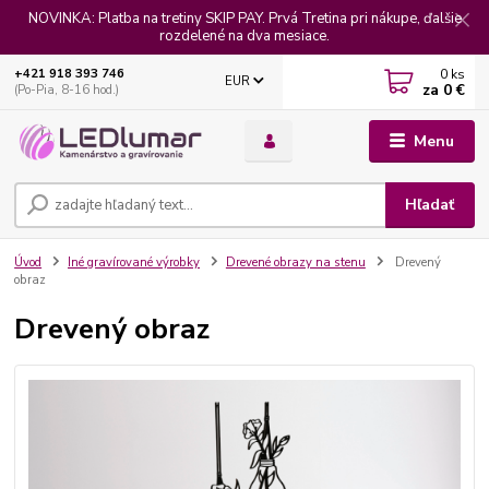
NOVINKA: Platba na tretiny SKIP PAY. Prvá Tretina pri nákupe, ďalšie
rozdelené na dva mesiace.
0
ks
+421 918 393 746
EUR
za
0 €
(Po-Pia, 8-16 hod.)
Menu
Hľadať
Úvod
Iné gravírované výrobky
Drevené obrazy na stenu
Drevený
obraz
Drevený obraz