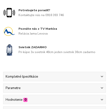
Potrebujete poradiť?
Kontaktujte nás na 0918 393 746
Poznáte nás z TV Markíza
Relácia Jama Levova
Svietnik ZADARMO
Pri kúpe 3x svietnik 48cm jeden svietnik 38cm zadarmo
Kompletné špecifikácie
Parametre
Hodnotenie
0