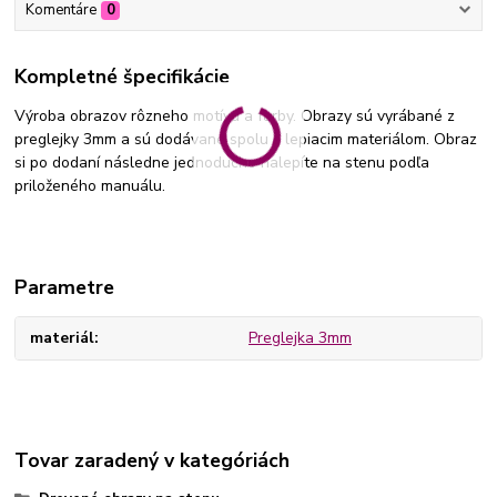
Komentáre
0
Kompletné špecifikácie
Výroba obrazov rôzneho motívu a farby. Obrazy sú vyrábané z
preglejky 3mm a sú dodávané spolu s lepiacim materiálom. Obraz
si po dodaní následne jednoducho nalepíte na stenu podľa
priloženého manuálu.
Parametre
materiál
Preglejka 3mm
Tovar zaradený v kategóriách