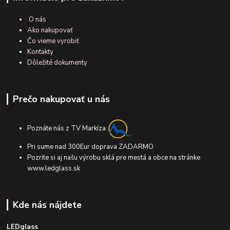
O nás
Ako nakupovať
Čo vieme vyrobiť
Kontakty
Dôležité dokumenty
Prečo nakupovať u nás
Poznáte nás z TV Markíza
Pri sume nad 300Eur doprava ZADARMO
Pozrite si aj našu výrobu sklá pre mestá a obce na stránke
www.ledglass.sk
Kde nás nájdete
LEDglass