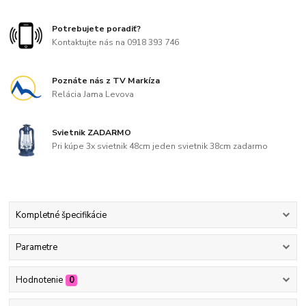
Potrebujete poradiť?
Kontaktujte nás na 0918 393 746
Poznáte nás z TV Markíza
Relácia Jama Levova
Svietnik ZADARMO
Pri kúpe 3x svietnik 48cm jeden svietnik 38cm zadarmo
Kompletné špecifikácie
Parametre
Hodnotenie
0