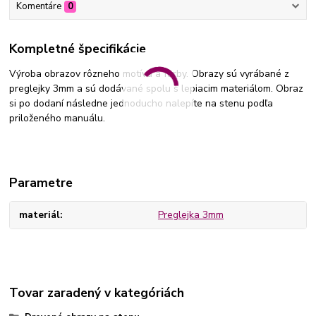
Komentáre
0
Kompletné špecifikácie
Výroba obrazov rôzneho motívu a farby. Obrazy sú vyrábané z
preglejky 3mm a sú dodávané spolu s lepiacim materiálom. Obraz
si po dodaní následne jednoducho nalepíte na stenu podľa
priloženého manuálu.
Parametre
materiál
Preglejka 3mm
Tovar zaradený v kategóriách