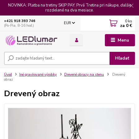
NOVINKA: Platba na tretiny SKIP PAY. Prvá Tretina pri nákupe, ďalšie
rozdelené na dva mesiace.
0
ks
+421 918 393 746
EUR
za
0 €
(Po-Pia, 8-16 hod.)
Menu
Hľadať
Úvod
Iné gravírované výrobky
Drevené obrazy na stenu
Drevený
obraz
Drevený obraz