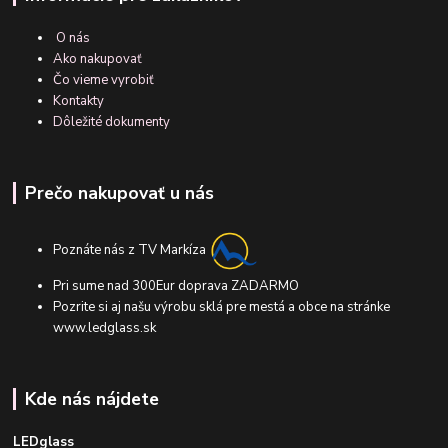
O nás
Ako nakupovať
Čo vieme vyrobiť
Kontakty
Dôležité dokumenty
Prečo nakupovať u nás
Poznáte nás z TV Markíza
Pri sume nad 300Eur doprava ZADARMO
Pozrite si aj našu výrobu sklá pre mestá a obce na stránke
www.ledglass.sk
Kde nás nájdete
LEDglass