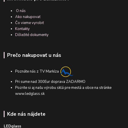
O nás
Ako nakupovať
Čo vieme vyrobiť
Kontakty
Dôležité dokumenty
Prečo nakupovať u nás
Poznáte nás z TV Markíza
Pri sume nad 300Eur doprava ZADARMO
Pozrite si aj našu výrobu sklá pre mestá a obce na stránke
www.ledglass.sk
Kde nás nájdete
LEDglass