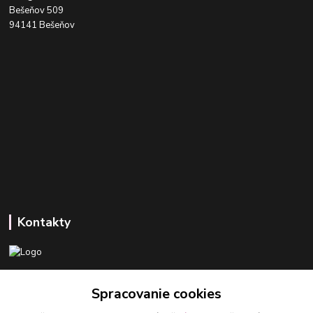
Bešeňov 509
94141 Bešeňov
Kontakty
+421 918 393 746
Spracovanie cookies
(Po-Pia, 8-16 hod.)