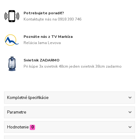
Potrebujete poradiť?
Kontaktujte nás na 0918 393 746
Poznáte nás z TV Markíza
Relácia Jama Levova
Svietnik ZADARMO
Pri kúpe 3x svietnik 48cm jeden svietnik 38cm zadarmo
Kompletné špecifikácie
Parametre
Hodnotenie
0