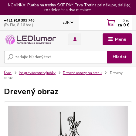
NOVINKA: Platba na tretiny SKIP PAY. Prvá Tretina pri nákupe, ďalšie
rozdelené na dva mesiace.
0
ks
+421 918 393 746
EUR
za
0 €
(Po-Pia, 8-16 hod.)
Menu
Hľadať
Úvod
Iné gravírované výrobky
Drevené obrazy na stenu
Drevený
obraz
Drevený obraz