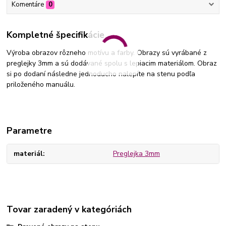
Komentáre
0
Kompletné špecifikácie
Výroba obrazov rôzneho motívu a farby. Obrazy sú vyrábané z
preglejky 3mm a sú dodávané spolu s lepiacim materiálom. Obraz
si po dodaní následne jednoducho nalepíte na stenu podľa
priloženého manuálu.
Parametre
materiál
Preglejka 3mm
Tovar zaradený v kategóriách