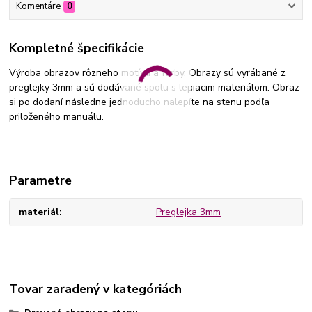
Komentáre
0
Kompletné špecifikácie
Výroba obrazov rôzneho motívu a farby. Obrazy sú vyrábané z
preglejky 3mm a sú dodávané spolu s lepiacim materiálom. Obraz
si po dodaní následne jednoducho nalepíte na stenu podľa
priloženého manuálu.
Parametre
materiál
Preglejka 3mm
Tovar zaradený v kategóriách