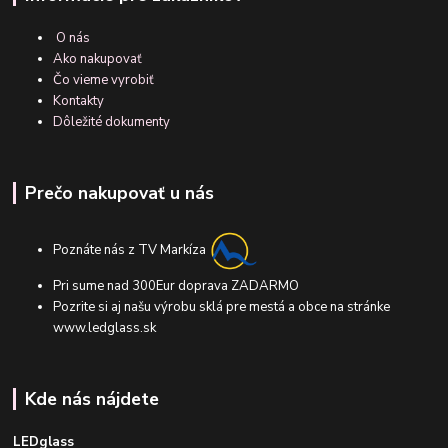
O nás
Ako nakupovať
Čo vieme vyrobiť
Kontakty
Dôležité dokumenty
Prečo nakupovať u nás
Poznáte nás z TV Markíza
Pri sume nad 300Eur doprava ZADARMO
Pozrite si aj našu výrobu sklá pre mestá a obce na stránke
www.ledglass.sk
Kde nás nájdete
LEDglass