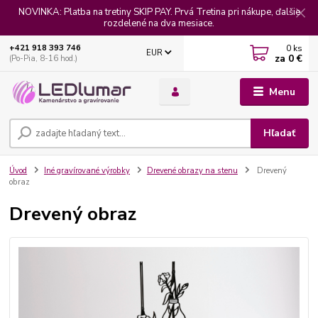
NOVINKA: Platba na tretiny SKIP PAY. Prvá Tretina pri nákupe, ďalšie
rozdelené na dva mesiace.
0
ks
+421 918 393 746
EUR
za
0 €
(Po-Pia, 8-16 hod.)
Menu
Hľadať
Úvod
Iné gravírované výrobky
Drevené obrazy na stenu
Drevený
obraz
Drevený obraz