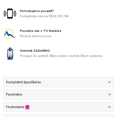
Potrebujete poradiť?
Kontaktujte nás na 0918 393 746
Poznáte nás z TV Markíza
Relácia Jama Levova
Svietnik ZADARMO
Pri kúpe 3x svietnik 48cm jeden svietnik 38cm zadarmo
Kompletné špecifikácie
Parametre
Hodnotenie
0