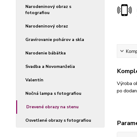
Narodeninový obraz s
fotografiou
Narodeninový obraz
Gravírovanie pohárov a skla
Kompl
Narodenie bábätka
Svadba a Novomanželia
Komple
Valentín
Výroba ob
po dodaní
Nočná lampa s fotografiou
Drevené obrazy na stenu
Osvetlené obrazy s fotografiou
Param