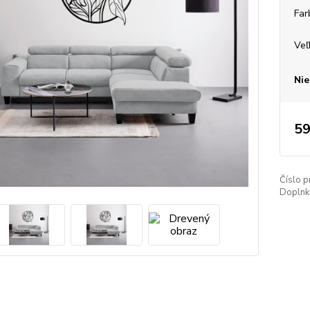
Far
Veľ
Nie
59
Číslo p
Doplnko