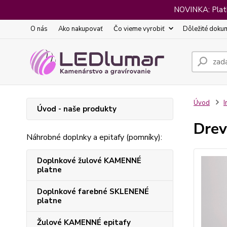
NOVINKA: Platba
O nás
Ako nakupovať
Čo vieme vyrobiť
Dôležité doku
Úvod
I
Úvod - naše produkty
Drev
Náhrobné doplnky a epitafy (pomníky):
Doplnkové žulové KAMENNÉ
platne
Doplnkové farebné SKLENENÉ
platne
Žulové KAMENNÉ epitafy