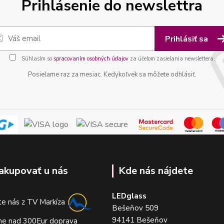
Prihlásenie do newslettra
Prihlásiť sa
Súhlasím so
spracovaním osobných údajov
za účelom zasielania newslettera.
Posielame raz za mesiac. Kedykoľvek sa môžete odhlásiť.
akupovať u nás
Kde nás nájdete
LEDglass
e nás z TV Markíza
Bešeňov 509
94141 Bešeňov
me nad 300Eur doprava