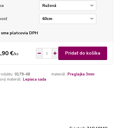
ba
kosť
 sme platcovia DPH
,90 €
Pridať do košíka
/
ks
roduktu:
0179-48
materiál:
Preglejka 3mm
vý materiál:
Lepiaca sada