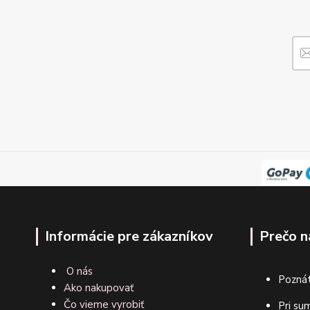
Informácie pre zákazníkov
Prečo n
O nás
Poznát
Ako nakupovať
Čo vieme vyrobiť
Pri su