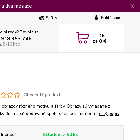
na dva mesiace.
Prihlásenie
EUR
e si rady? Zavolajte.
0
ks
 918 393 746
za
0 €
a, 8-16 hod.)
Ohodnotiť produkt
 obrazov rôzneho motívu a farby. Obrazy sú vyrábané z
jky 3mm a sú dodávané spolu s lepiacim materiá...
celý popis
tupnosť
Skladom > 50 ks