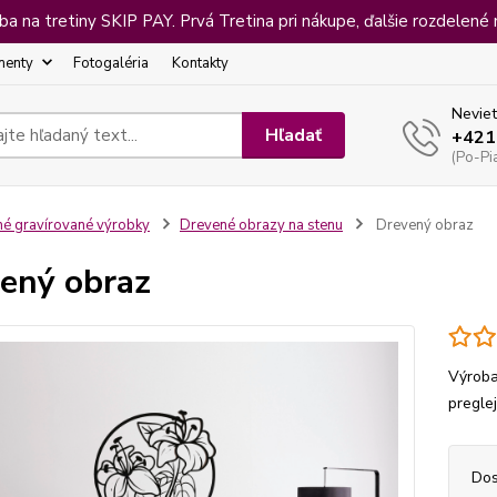
 na tretiny SKIP PAY. Prvá Tretina pri nákupe, ďalšie rozdelené 
menty
Fotogaléria
Kontakty
Neviet
Hľadať
+421
(Po-Pi
né gravírované výrobky
Drevené obrazy na stenu
Drevený obraz
ený obraz
Výroba
pregle
Dos