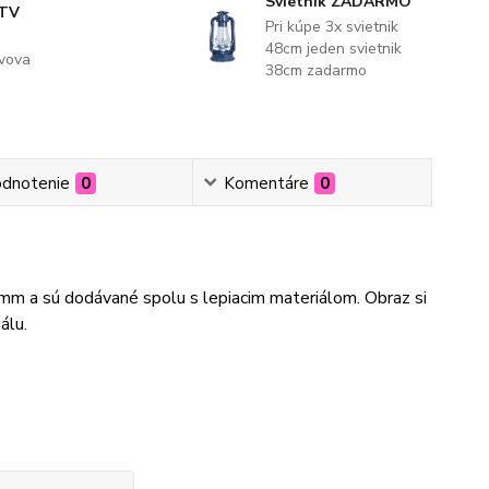
Svietnik ZADARMO
 TV
Pri kúpe 3x svietnik
48cm jeden svietnik
evova
38cm zadarmo
dnotenie
0
Komentáre
0
3mm a sú dodávané spolu s lepiacim materiálom. Obraz si
álu.