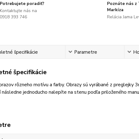
Potrebujete poradiť?
Poznáte nás z
Markíza
Kontaktujte nás na
0918 393 746
Relácia Jama L
etné špecifikácie
Parametre
Ho
tné špecifikácie
razov rôzneho motívu a farby. Obrazy sú vyrábané z preglejky 
 následne jednoducho nalepíte na stenu podľa priloženého manu
etre