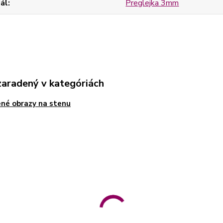
ál
Preglejka 3mm
zaradený v kategóriách
né obrazy na stenu