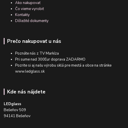
Ako nakupovať
Čo vieme vyrobiť
Kontakty
Dôležité dokumenty
Prečo nakupovať u nás
Poznáte nás z TV Markíza
Pri sume nad 300Eur doprava ZADARMO
Pozrite si aj našu výrobu sklá pre mestá a obce na stránke
www.ledglass.sk
Kde nás nájdete
LEDglass
Bešeňov 509
94141 Bešeňov