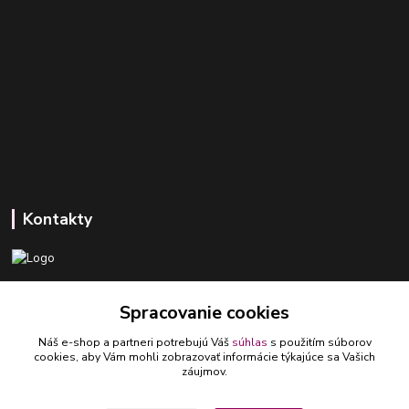
Kontakty
+421 918 393 746
Spracovanie cookies
(Po-Pia, 8-16 hod.)
Náš e-shop a partneri potrebujú Váš
súhlas
s použitím súborov
ledlumar@ledlumar.sk
cookies, aby Vám mohli zobrazovať informácie týkajúce sa Vašich
záujmov.