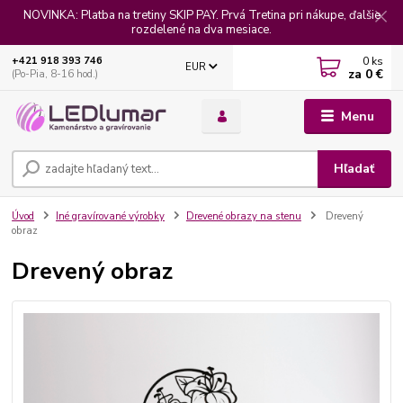
NOVINKA: Platba na tretiny SKIP PAY. Prvá Tretina pri nákupe, ďalšie
rozdelené na dva mesiace.
0
ks
+421 918 393 746
EUR
za
0 €
(Po-Pia, 8-16 hod.)
Menu
Hľadať
Úvod
Iné gravírované výrobky
Drevené obrazy na stenu
Drevený
obraz
Drevený obraz