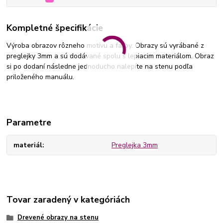
Kompletné špecifikácie
Výroba obrazov rôzneho motívu a farby. Obrazy sú vyrábané z
preglejky 3mm a sú dodávané spolu s lepiacim materiálom. Obraz
si po dodaní následne jednoducho nalepíte na stenu podľa
priloženého manuálu.
Parametre
materiál
Preglejka 3mm
Tovar zaradený v kategóriách
Drevené obrazy na stenu