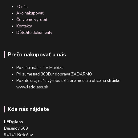
O nás
Ako nakupovať
Čo vieme vyrobiť
Kontakty
Dôležité dokumenty
Prečo nakupovať u nás
Poznáte nás z TV Markíza
Pri sume nad 300Eur doprava ZADARMO
Pozrite si aj našu výrobu sklá pre mestá a obce na stránke
www.ledglass.sk
Kde nás nájdete
LEDglass
Bešeňov 509
94141 Bešeňov