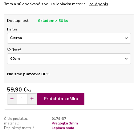
3mm a sú dodávané spolu s lepiacim materiá...
celý popis
Dostupnosť
Skladom > 50 ks
Farba
Veľkosť
Nie sme platcovia DPH
59,90 €
/
ks
Pridať do košíka
Číslo produktu:
0179-37
materiál:
Preglejka 3mm
Doplnkový materiál:
Lepiaca sada