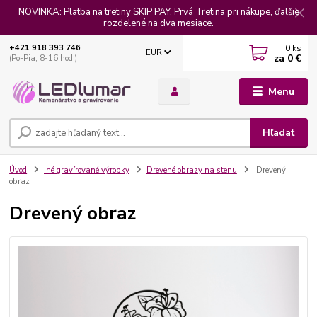
NOVINKA: Platba na tretiny SKIP PAY. Prvá Tretina pri nákupe, ďalšie
rozdelené na dva mesiace.
0
ks
+421 918 393 746
EUR
za
0 €
(Po-Pia, 8-16 hod.)
Menu
Hľadať
Úvod
Iné gravírované výrobky
Drevené obrazy na stenu
Drevený
obraz
Drevený obraz