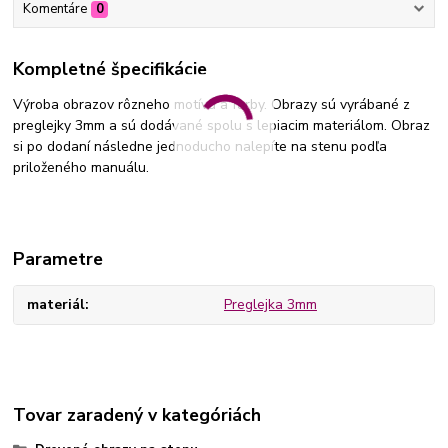
Komentáre
0
Kompletné špecifikácie
Výroba obrazov rôzneho motívu a farby. Obrazy sú vyrábané z
preglejky 3mm a sú dodávané spolu s lepiacim materiálom. Obraz
si po dodaní následne jednoducho nalepíte na stenu podľa
priloženého manuálu.
Parametre
materiál
Preglejka 3mm
Tovar zaradený v kategóriách