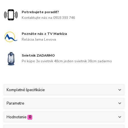
Potrebujete poradiť?
Kontaktujte nás na 0918 393 746
Poznáte nás z TV Markíza
Relácia Jama Levova
Svietnik ZADARMO
Pri kúpe 3x svietnik 48cm jeden svietnik 38cm zadarmo
Kompletné špecifikácie
Parametre
Hodnotenie
0