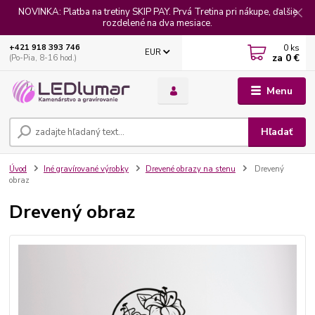
NOVINKA: Platba na tretiny SKIP PAY. Prvá Tretina pri nákupe, ďalšie
rozdelené na dva mesiace.
0
ks
+421 918 393 746
EUR
za
0 €
(Po-Pia, 8-16 hod.)
Menu
Hľadať
Úvod
Iné gravírované výrobky
Drevené obrazy na stenu
Drevený
obraz
Drevený obraz