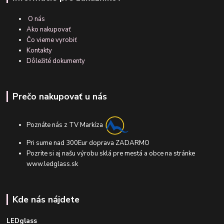
O nás
Ako nakupovať
Čo vieme vyrobiť
Kontakty
Dôležité dokumenty
Prečo nakupovať u nás
Poznáte nás z TV Markíza
Pri sume nad 300Eur doprava ZADARMO
Pozrite si aj našu výrobu sklá pre mestá a obce na stránke
www.ledglass.sk
Kde nás nájdete
LEDglass