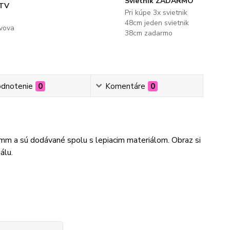
Svietnik ZADARMO
 TV
Pri kúpe 3x svietnik
48cm jeden svietnik
evova
38cm zadarmo
dnotenie
0
Komentáre
0
3mm a sú dodávané spolu s lepiacim materiálom. Obraz si
álu.