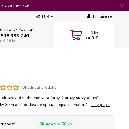
na dva mesiace.
Prihlásenie
EUR
e si rady? Zavolajte.
0
ks
 918 393 746
za
0 €
a, 8-16 hod.)
Ohodnotiť produkt
 obrazov rôzneho motívu a farby. Obrazy sú vyrábané z
jky 3mm a sú dodávané spolu s lepiacim materiá...
celý popis
tupnosť
Skladom > 50 ks