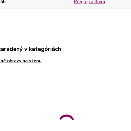
ál
Preglejka 3mm
zaradený v kategóriách
né obrazy na stenu