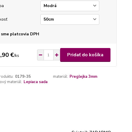
ba
kosť
 sme platcovia DPH
,90 €
Pridať do košíka
/
ks
roduktu:
0179-35
materiál:
Preglejka 3mm
vý materiál:
Lepiaca sada