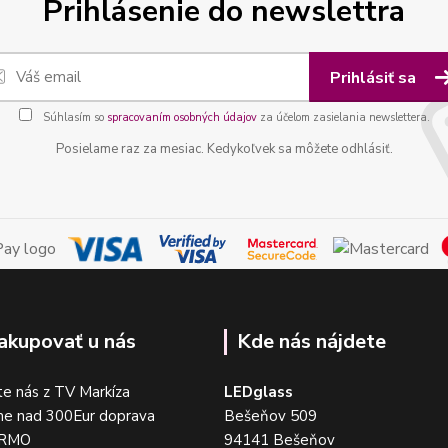
Prihlásenie do newslettra
Prihlásiť sa
Súhlasím so
spracovaním osobných údajov
za účelom zasielania newslettera.
Posielame raz za mesiac. Kedykoľvek sa môžete odhlásiť.
akupovať u nás
Kde nás nájdete
e nás z TV Markíza
LEDglass
me nad 300Eur doprava
Bešeňov 509
DARMO
94141 Bešeňov