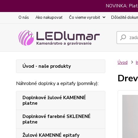
NOVINKA: Platba
O nás
Ako nakupovať
Čo vieme vyrobiť
Dôležité doku
Úvod
I
Úvod - naše produkty
Drev
Náhrobné doplnky a epitafy (pomníky):
Doplnkové žulové KAMENNÉ
platne
Doplnkové farebné SKLENENÉ
platne
Žulové KAMENNÉ epitafy