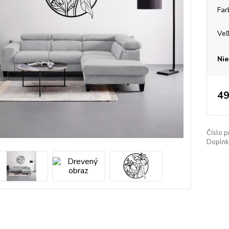
Far
Veľ
Nie
49
Číslo p
Doplnko