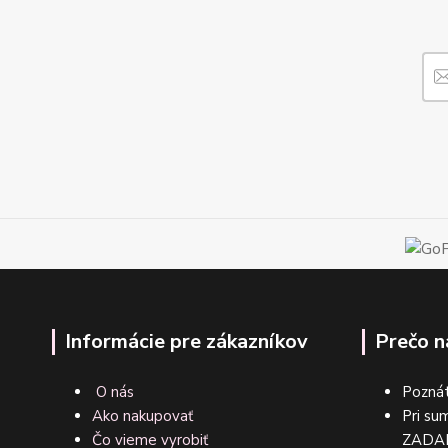
Informácie pre zákazníkov
Prečo n
O nás
Poznát
Ako nakupovať
Pri su
Čo vieme vyrobiť
ZA