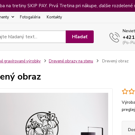
 na tretiny SKIP PAY. Prvá Tretina pri nákupe, ďalšie rozdelené 
menty
Fotogaléria
Kontakty
Neviet
Hľadať
+421
(Po-Pi
né gravírované výrobky
Drevené obrazy na stenu
Drevený obraz
ený obraz
Výroba
pregle
Dos