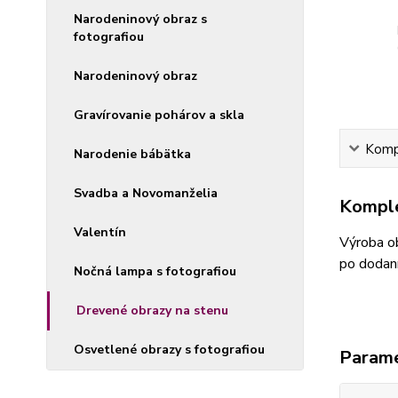
Narodeninový obraz s
fotografiou
Narodeninový obraz
Gravírovanie pohárov a skla
Kompl
Narodenie bábätka
Svadba a Novomanželia
Komple
Valentín
Výroba ob
po dodaní
Nočná lampa s fotografiou
Drevené obrazy na stenu
Osvetlené obrazy s fotografiou
Param