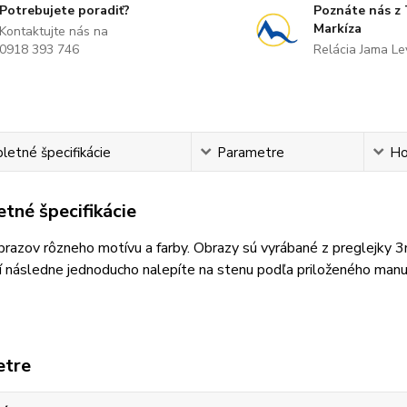
Potrebujete poradiť?
Poznáte nás z
Markíza
Kontaktujte nás na
0918 393 746
Relácia Jama L
etné špecifikácie
Parametre
Ho
tné špecifikácie
razov rôzneho motívu a farby. Obrazy sú vyrábané z preglejky 
 následne jednoducho nalepíte na stenu podľa priloženého manu
etre