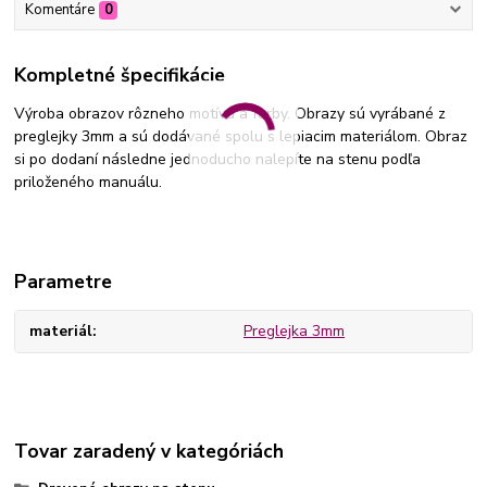
Komentáre
0
Kompletné špecifikácie
Výroba obrazov rôzneho motívu a farby. Obrazy sú vyrábané z
preglejky 3mm a sú dodávané spolu s lepiacim materiálom. Obraz
si po dodaní následne jednoducho nalepíte na stenu podľa
priloženého manuálu.
Parametre
materiál
Preglejka 3mm
Tovar zaradený v kategóriách