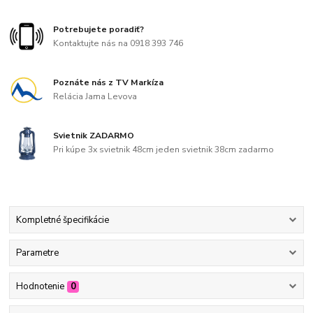
Potrebujete poradiť?
Kontaktujte nás na 0918 393 746
Poznáte nás z TV Markíza
Relácia Jama Levova
Svietnik ZADARMO
Pri kúpe 3x svietnik 48cm jeden svietnik 38cm zadarmo
Kompletné špecifikácie
Parametre
Hodnotenie
0