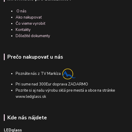
O nás
Ako nakupovať
Čo vieme vyrobiť
Kontakty
Dôležité dokumenty
Prečo nakupovať u nás
Poznáte nás z TV Markíza
Pri sume nad 300Eur doprava ZADARMO
Pozrite si aj našu výrobu sklá pre mestá a obce na stránke
www.ledglass.sk
Kde nás nájdete
LEDglass