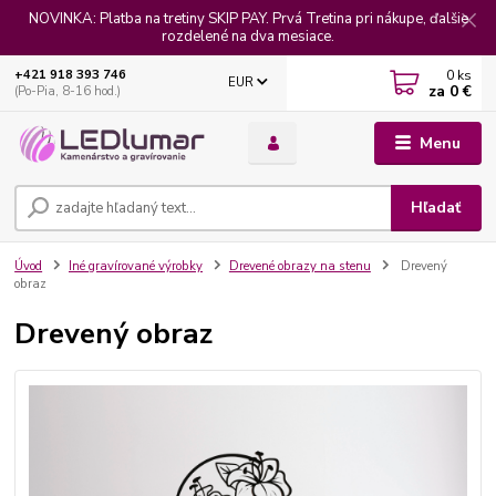
NOVINKA: Platba na tretiny SKIP PAY. Prvá Tretina pri nákupe, ďalšie
rozdelené na dva mesiace.
0
ks
+421 918 393 746
EUR
za
0 €
(Po-Pia, 8-16 hod.)
Menu
Hľadať
Úvod
Iné gravírované výrobky
Drevené obrazy na stenu
Drevený
obraz
Drevený obraz