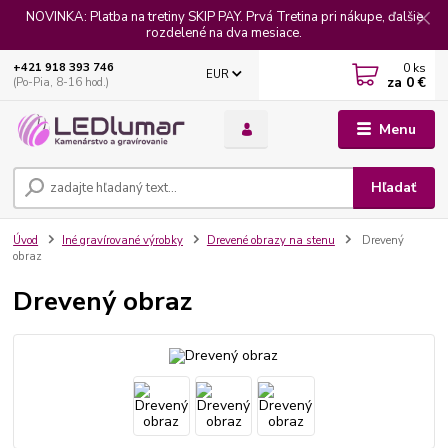
NOVINKA: Platba na tretiny SKIP PAY. Prvá Tretina pri nákupe, ďalšie
rozdelené na dva mesiace.
0
ks
+421 918 393 746
EUR
za
0 €
(Po-Pia, 8-16 hod.)
Menu
Hľadať
Úvod
Iné gravírované výrobky
Drevené obrazy na stenu
Drevený
obraz
Drevený obraz