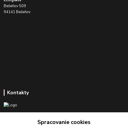
LEDglass
Bešeňov 509
94141 Bešeňov
Kontakty
+421 918 393 746
Spracovanie cookies
(Po-Pia, 8-16 hod.)