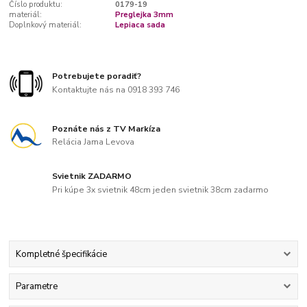
Číslo produktu:
0179-19
materiál:
Preglejka 3mm
Doplnkový materiál:
Lepiaca sada
Potrebujete poradiť?
Kontaktujte nás na 0918 393 746
Poznáte nás z TV Markíza
Relácia Jama Levova
Svietnik ZADARMO
Pri kúpe 3x svietnik 48cm jeden svietnik 38cm zadarmo
Kompletné špecifikácie
Parametre