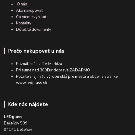
O nás
Ako nakupovať
Čo vieme vyrobiť
Kontakty
Dôležité dokumenty
Prečo nakupovať u nás
Poznáte nás z TV Markíza
Pri sume nad 300Eur doprava ZADARMO
Pozrite si aj našu výrobu sklá pre mestá a obce na stránke
www.ledglass.sk
Kde nás nájdete
LEDglass
Bešeňov 509
94141 Bešeňov