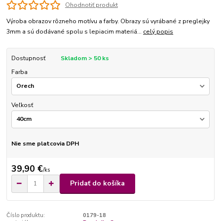
Ohodnotiť produkt
Výroba obrazov rôzneho motívu a farby. Obrazy sú vyrábané z preglejky
3mm a sú dodávané spolu s lepiacim materiá...
celý popis
Dostupnosť
Skladom > 50 ks
Farba
Veľkosť
Nie sme platcovia DPH
39,90 €
/
ks
Pridať do košíka
Číslo produktu:
0179-18