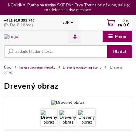
NOVINKA: Platba na tretiny SKIP PAY. Prvá Tretina pri nákupe, ďalšie
rozdelené na dva mesiace.
0
ks
+421 918 393 746
EUR
za
0 €
(Po-Pia, 8-16 hod.)
Menu
Hľadať
Úvod
Iné gravírované výrobky
Drevené obrazy na stenu
Drevený
obraz
Drevený obraz