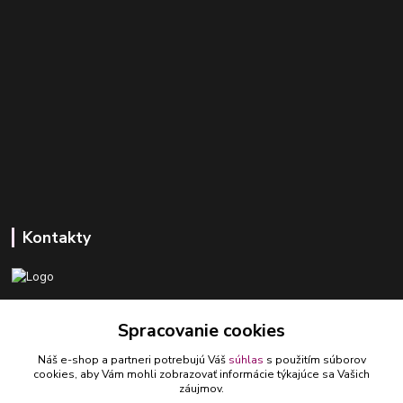
Kontakty
+421 918 393 746
Spracovanie cookies
(Po-Pia, 8-16 hod.)
Náš e-shop a partneri potrebujú Váš
súhlas
s použitím súborov
ledlumar@ledlumar.sk
cookies, aby Vám mohli zobrazovať informácie týkajúce sa Vašich
záujmov.