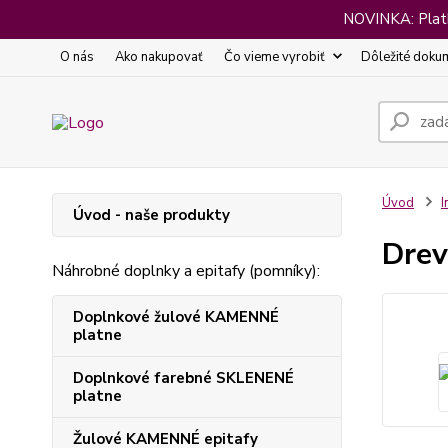
NOVINKA: Platba
O nás
Ako nakupovať
Čo vieme vyrobiť
Dôležité doku
Úvod
I
Úvod - naše produkty
Drev
Náhrobné doplnky a epitafy (pomníky):
Doplnkové žulové KAMENNÉ
platne
Doplnkové farebné SKLENENÉ
platne
Žulové KAMENNÉ epitafy