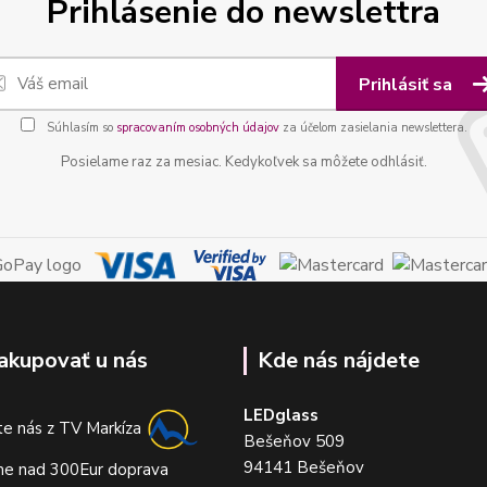
Prihlásenie do newslettra
Prihlásiť sa
Súhlasím so
spracovaním osobných údajov
za účelom zasielania newslettera.
Posielame raz za mesiac. Kedykoľvek sa môžete odhlásiť.
akupovať u nás
Kde nás nájdete
LEDglass
e nás z TV Markíza
Bešeňov 509
94141 Bešeňov
me nad 300Eur doprava