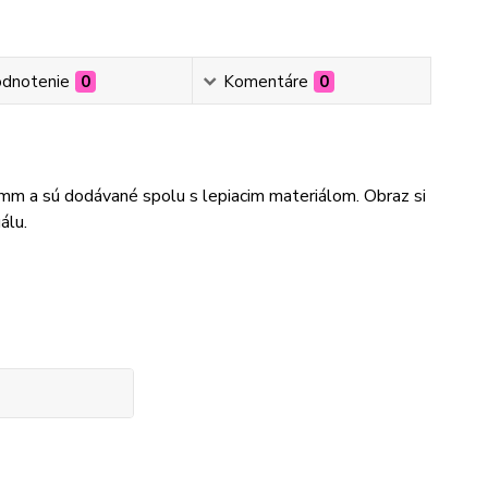
dnotenie
0
Komentáre
0
3mm a sú dodávané spolu s lepiacim materiálom. Obraz si
álu.