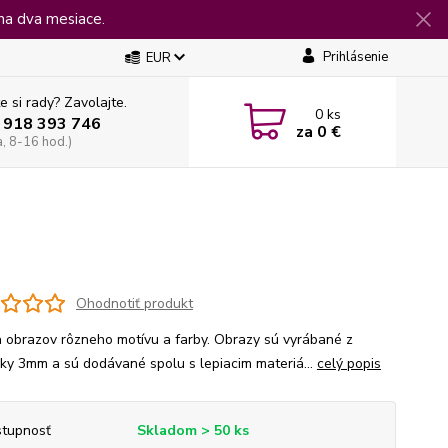
na dva mesiace.
Prihlásenie
EUR
e si rady? Zavolajte.
0
ks
 918 393 746
za
0 €
a, 8-16 hod.)
Ohodnotiť produkt
 obrazov rôzneho motívu a farby. Obrazy sú vyrábané z
jky 3mm a sú dodávané spolu s lepiacim materiá...
celý popis
tupnosť
Skladom > 50 ks