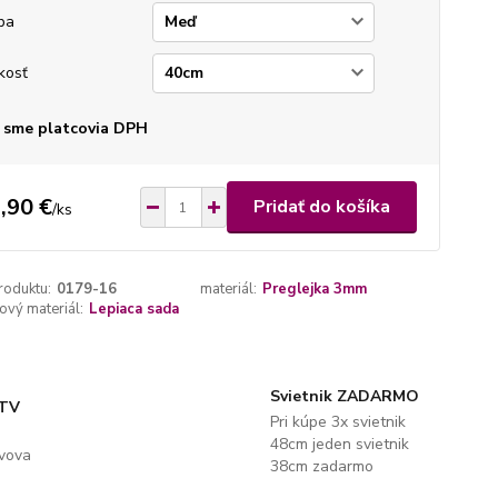
ba
kosť
 sme platcovia DPH
,90 €
Pridať do košíka
/
ks
roduktu:
0179-16
materiál:
Preglejka 3mm
vý materiál:
Lepiaca sada
Svietnik ZADARMO
 TV
Pri kúpe 3x svietnik
48cm jeden svietnik
evova
38cm zadarmo