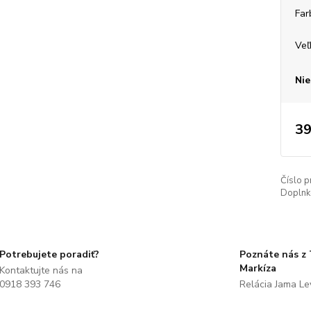
Far
Veľ
Nie
39
Číslo p
Doplnko
Potrebujete poradiť?
Poznáte nás z
Markíza
Kontaktujte nás na
0918 393 746
Relácia Jama L