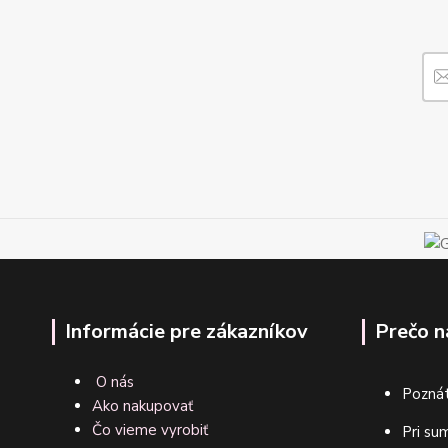
Informácie pre zákazníkov
Prečo n
O nás
Poznát
Ako nakupovať
Čo vieme vyrobiť
Pri su