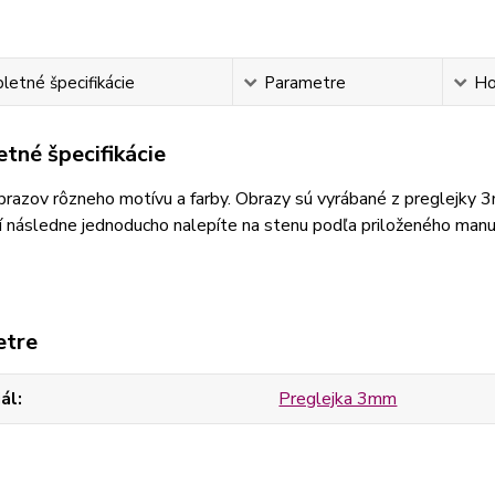
etné špecifikácie
Parametre
Ho
tné špecifikácie
razov rôzneho motívu a farby. Obrazy sú vyrábané z preglejky 
 následne jednoducho nalepíte na stenu podľa priloženého manu
etre
ál
Preglejka 3mm