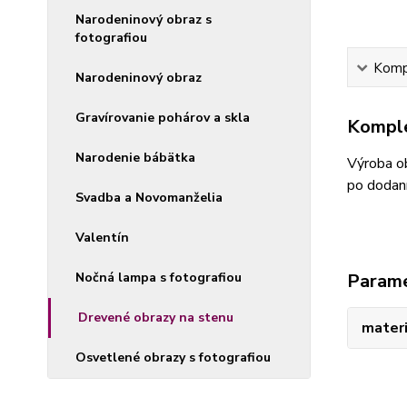
Narodeninový obraz s
fotografiou
Kompl
Narodeninový obraz
Gravírovanie pohárov a skla
Komple
Narodenie bábätka
Výroba ob
po dodaní
Svadba a Novomanželia
Valentín
Nočná lampa s fotografiou
Param
Drevené obrazy na stenu
materi
Osvetlené obrazy s fotografiou