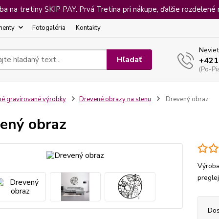
 na tretiny SKIP PAY. Prvá Tretina pri nákupe, ďalšie rozdelené 
menty
Fotogaléria
Kontakty
Neviet
Hľadať
+421
(Po-Pi
né gravírované výrobky
Drevené obrazy na stenu
Drevený obraz
ený obraz
Výroba
pregle
Dos