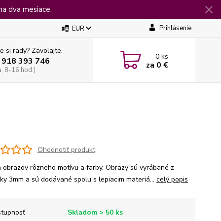
na dva mesiace.
Prihlásenie
EUR
e si rady? Zavolajte.
0
ks
 918 393 746
za
0 €
a, 8-16 hod.)
Ohodnotiť produkt
 obrazov rôzneho motívu a farby. Obrazy sú vyrábané z
jky 3mm a sú dodávané spolu s lepiacim materiá...
celý popis
tupnosť
Skladom > 50 ks