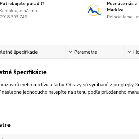
Potrebujete poradiť?
Poznáte nás z
Markíza
Kontaktujte nás na
0918 393 746
Relácia Jama L
etné špecifikácie
Parametre
Ho
tné špecifikácie
razov rôzneho motívu a farby. Obrazy sú vyrábané z preglejky 
 následne jednoducho nalepíte na stenu podľa priloženého manu
etre