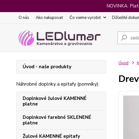
NOVINKA: Platba
O nás
Ako nakupovať
Čo vieme vyrobiť
Dôležité doku
Úvod
I
Úvod - naše produkty
Drev
Náhrobné doplnky a epitafy (pomníky):
Doplnkové žulové KAMENNÉ
platne
Doplnkové farebné SKLENENÉ
platne
Žulové KAMENNÉ epitafy