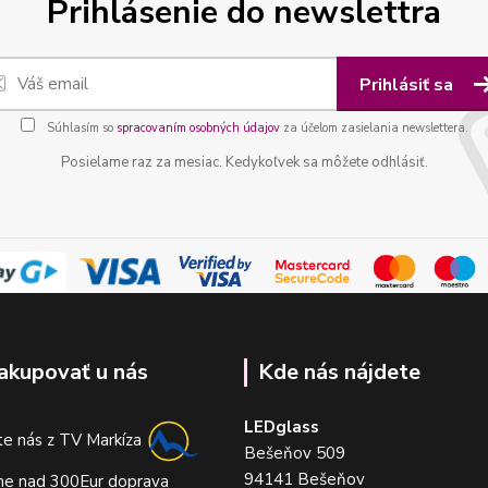
Prihlásenie do newslettra
Prihlásiť sa
Súhlasím so
spracovaním osobných údajov
za účelom zasielania newslettera.
Posielame raz za mesiac. Kedykoľvek sa môžete odhlásiť.
akupovať u nás
Kde nás nájdete
LEDglass
e nás z TV Markíza
Bešeňov 509
94141 Bešeňov
me nad 300Eur doprava