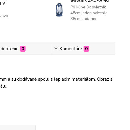
Svietnik ZADARMO
 TV
Pri kúpe 3x svietnik
48cm jeden svietnik
evova
38cm zadarmo
dnotenie
0
Komentáre
0
3mm a sú dodávané spolu s lepiacim materiálom. Obraz si
álu.