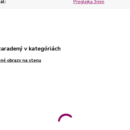
ál
Preglejka 3mm
zaradený v kategóriách
né obrazy na stenu