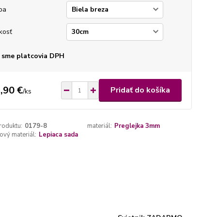
ba
kosť
 sme platcovia DPH
,90 €
Pridať do košíka
/
ks
roduktu:
0179-8
materiál:
Preglejka 3mm
vý materiál:
Lepiaca sada