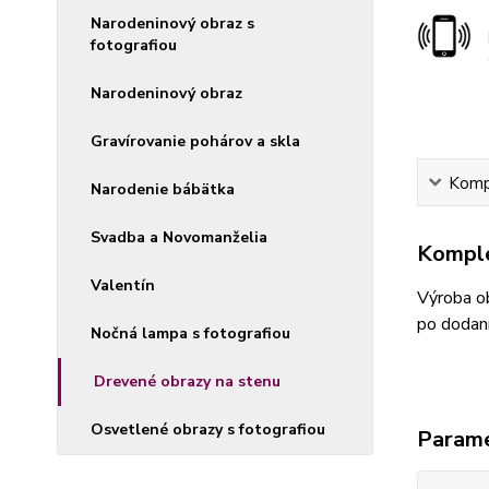
Narodeninový obraz s
fotografiou
Narodeninový obraz
Gravírovanie pohárov a skla
Kompl
Narodenie bábätka
Svadba a Novomanželia
Komple
Valentín
Výroba ob
po dodaní
Nočná lampa s fotografiou
Drevené obrazy na stenu
Osvetlené obrazy s fotografiou
Param