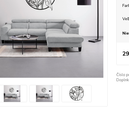
Far
Veľ
Nie
29
Číslo p
Doplnko