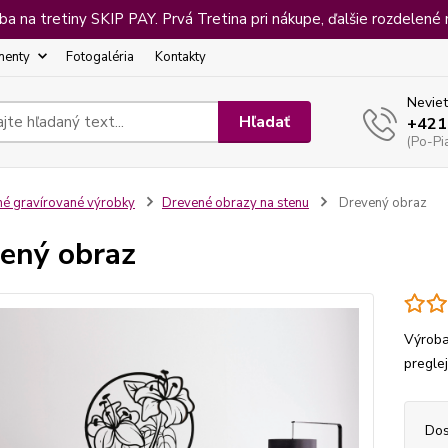
 na tretiny SKIP PAY. Prvá Tretina pri nákupe, ďalšie rozdelené 
menty
Fotogaléria
Kontakty
Neviet
Hľadať
+421
(Po-Pi
né gravírované výrobky
Drevené obrazy na stenu
Drevený obraz
ený obraz
Výroba
pregle
Dos