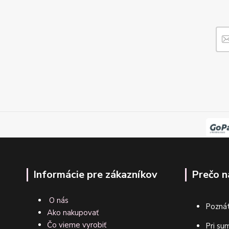
Informácie pre zákazníkov
Prečo n
O nás
Poznát
Ako nakupovať
Čo vieme vyrobiť
Pri su