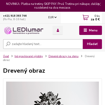
NOVINKA: Platba na tretiny SKIP PAY. Prvá Tretina pri nákupe, ďalšie
rozdelené na dva mesiace.
0
ks
+421 918 393 746
EUR
za
0 €
(Po-Pia, 8-16 hod.)
Menu
Hľadať
Úvod
Iné gravírované výrobky
Drevené obrazy na stenu
Drevený
obraz
Drevený obraz