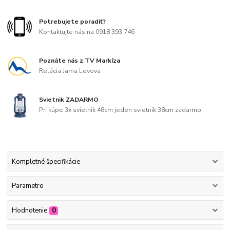
Potrebujete poradiť?
Kontaktujte nás na 0918 393 746
Poznáte nás z TV Markíza
Relácia Jama Levova
Svietnik ZADARMO
Pri kúpe 3x svietnik 48cm jeden svietnik 38cm zadarmo
Kompletné špecifikácie
Parametre
Hodnotenie
0