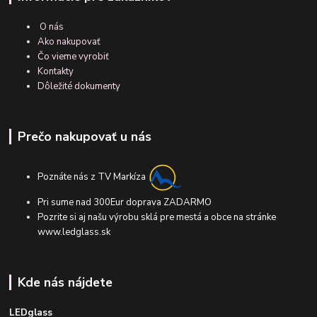
O nás
Ako nakupovať
Čo vieme vyrobiť
Kontakty
Dôležité dokumenty
Prečo nakupovať u nás
Poznáte nás z TV Markíza
Pri sume nad 300Eur doprava ZADARMO
Pozrite si aj našu výrobu sklá pre mestá a obce na stránke
www.ledglass.sk
Kde nás nájdete
LEDglass