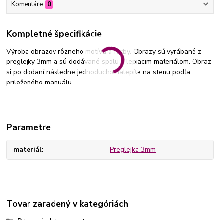
Komentáre
0
Kompletné špecifikácie
Výroba obrazov rôzneho motívu a farby. Obrazy sú vyrábané z
preglejky 3mm a sú dodávané spolu s lepiacim materiálom. Obraz
si po dodaní následne jednoducho nalepíte na stenu podľa
priloženého manuálu.
Parametre
materiál
Preglejka 3mm
Tovar zaradený v kategóriách