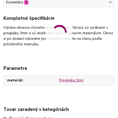
Komentáre
0
Kompletné špecifikácie
Výroba obrazov rôzneho motívu a farby. Obrazy sú vyrábané z
preglejky 3mm a sú dodávané spolu s lepiacim materiálom. Obraz
si po dodaní následne jednoducho nalepíte na stenu podľa
priloženého manuálu.
Parametre
materiál
Preglejka 3mm
Tovar zaradený v kategóriách