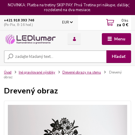
NOVINKA: Platba na tretiny SKIP PAY. Prvá Tretina pri nákupe, ďalšie
rozdelené na dva mesiace.
0
ks
+421 918 393 746
EUR
za
0 €
(Po-Pia, 8-16 hod.)
Menu
Hľadať
Úvod
Iné gravírované výrobky
Drevené obrazy na stenu
Drevený
obraz
Drevený obraz