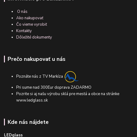
O nás
Ako nakupovať
Čo vieme vyrobiť
Kontakty
Dôležité dokumenty
Prečo nakupovať u nás
Poznáte nás z TV Markíza
Pri sume nad 300Eur doprava ZADARMO
Pozrite si aj našu výrobu sklá pre mestá a obce na stránke
www.ledglass.sk
Kde nás nájdete
LEDglass