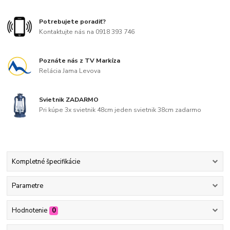
Potrebujete poradiť?
Kontaktujte nás na 0918 393 746
Poznáte nás z TV Markíza
Relácia Jama Levova
Svietnik ZADARMO
Pri kúpe 3x svietnik 48cm jeden svietnik 38cm zadarmo
Kompletné špecifikácie
Parametre
Hodnotenie
0