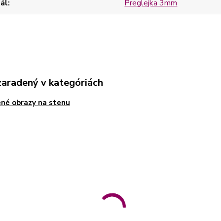
ál
Preglejka 3mm
zaradený v kategóriách
né obrazy na stenu