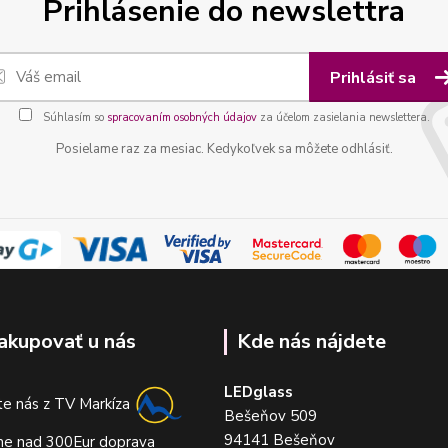
Prihlásenie do newslettra
Prihlásiť sa
Súhlasím so
spracovaním osobných údajov
za účelom zasielania newslettera.
Posielame raz za mesiac. Kedykoľvek sa môžete odhlásiť.
akupovať u nás
Kde nás nájdete
LEDglass
e nás z TV Markíza
Bešeňov 509
94141 Bešeňov
me nad 300Eur doprava