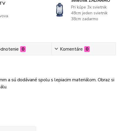
Svietnik ZADARMO
 TV
Pri kúpe 3x svietnik
48cm jeden svietnik
evova
38cm zadarmo
dnotenie
0
Komentáre
0
3mm a sú dodávané spolu s lepiacim materiálom. Obraz si
álu.