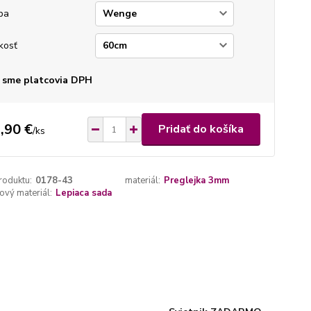
ba
kosť
 sme platcovia DPH
,90 €
Pridať do košíka
/
ks
roduktu:
0178-43
materiál:
Preglejka 3mm
vý materiál:
Lepiaca sada