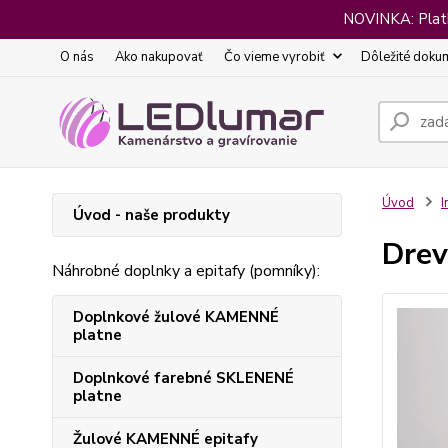
NOVINKA: Platba
O nás
Ako nakupovať
Čo vieme vyrobiť
Dôležité doku
Úvod
I
Úvod - naše produkty
Drev
Náhrobné doplnky a epitafy (pomníky):
Doplnkové žulové KAMENNÉ
platne
Doplnkové farebné SKLENENÉ
platne
Žulové KAMENNÉ epitafy