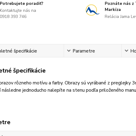
Potrebujete poradiť?
Poznáte nás z
Markíza
Kontaktujte nás na
0918 393 746
Relácia Jama L
etné špecifikácie
Parametre
Ho
tné špecifikácie
razov rôzneho motívu a farby. Obrazy sú vyrábané z preglejky 
 následne jednoducho nalepíte na stenu podľa priloženého manu
etre