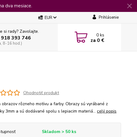
na dva mesiace.
Prihlásenie
EUR
e si rady? Zavolajte.
0
ks
 918 393 746
za
0 €
a, 8-16 hod.)
Ohodnotiť produkt
 obrazov rôzneho motívu a farby. Obrazy sú vyrábané z
jky 3mm a sú dodávané spolu s lepiacim materiá...
celý popis
tupnosť
Skladom > 50 ks