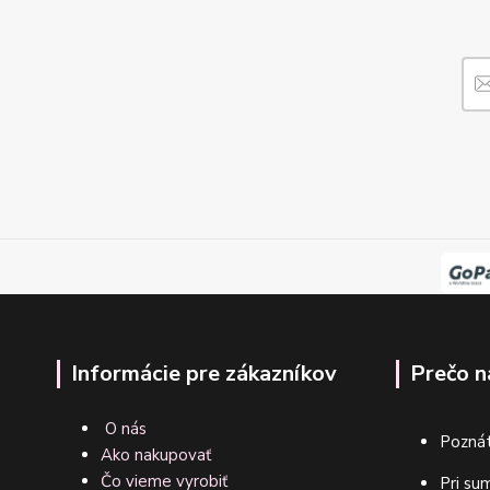
Informácie pre zákazníkov
Prečo n
O nás
Poznát
Ako nakupovať
Čo vieme vyrobiť
Pri su