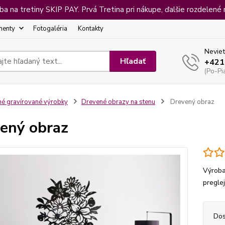
 na tretiny SKIP PAY. Prvá Tretina pri nákupe, ďalšie rozdelené 
menty
Fotogaléria
Kontakty
Neviet
Hľadať
+421
(Po-Pi
né gravírované výrobky
Drevené obrazy na stenu
Drevený obraz
ený obraz
Výroba
pregle
Dos