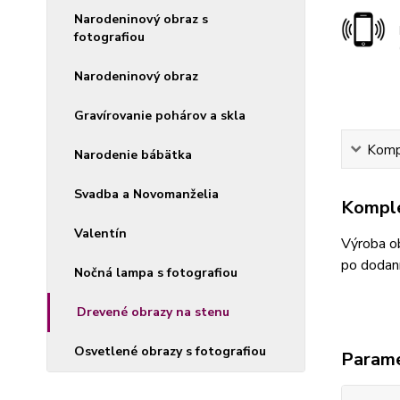
Narodeninový obraz s
fotografiou
Narodeninový obraz
Gravírovanie pohárov a skla
Kompl
Narodenie bábätka
Svadba a Novomanželia
Komple
Valentín
Výroba ob
po dodaní
Nočná lampa s fotografiou
Drevené obrazy na stenu
Osvetlené obrazy s fotografiou
Param