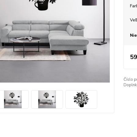
Far
Veľ
Nie
59
Číslo p
Doplnko