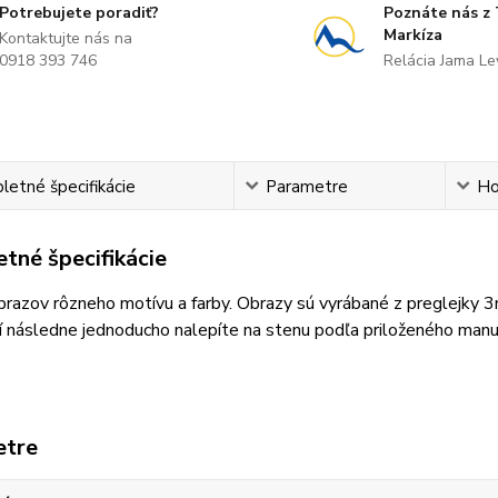
Potrebujete poradiť?
Poznáte nás z
Markíza
Kontaktujte nás na
0918 393 746
Relácia Jama L
etné špecifikácie
Parametre
Ho
tné špecifikácie
razov rôzneho motívu a farby. Obrazy sú vyrábané z preglejky 
 následne jednoducho nalepíte na stenu podľa priloženého manu
etre