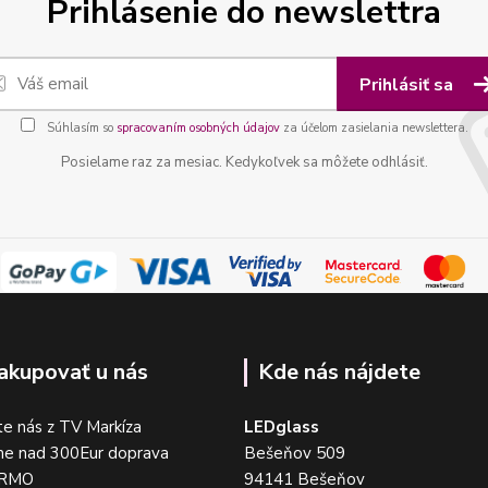
Prihlásenie do newslettra
Prihlásiť sa
Súhlasím so
spracovaním osobných údajov
za účelom zasielania newslettera.
Posielame raz za mesiac. Kedykoľvek sa môžete odhlásiť.
akupovať u nás
Kde nás nájdete
e nás z TV Markíza
LEDglass
me nad 300Eur doprava
Bešeňov 509
DARMO
94141 Bešeňov