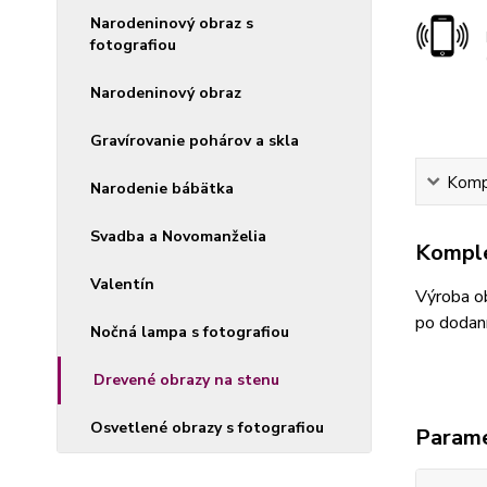
Narodeninový obraz s
fotografiou
Narodeninový obraz
Gravírovanie pohárov a skla
Kompl
Narodenie bábätka
Svadba a Novomanželia
Komple
Valentín
Výroba ob
po dodaní
Nočná lampa s fotografiou
Drevené obrazy na stenu
Osvetlené obrazy s fotografiou
Param