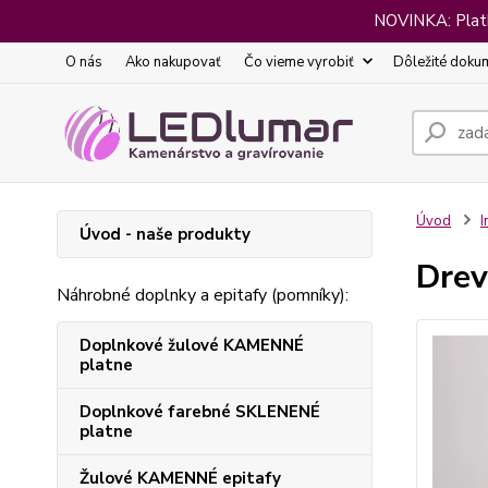
NOVINKA: Platba
O nás
Ako nakupovať
Čo vieme vyrobiť
Dôležité doku
Úvod
I
Úvod - naše produkty
Drev
Náhrobné doplnky a epitafy (pomníky):
Doplnkové žulové KAMENNÉ
platne
Doplnkové farebné SKLENENÉ
platne
Žulové KAMENNÉ epitafy