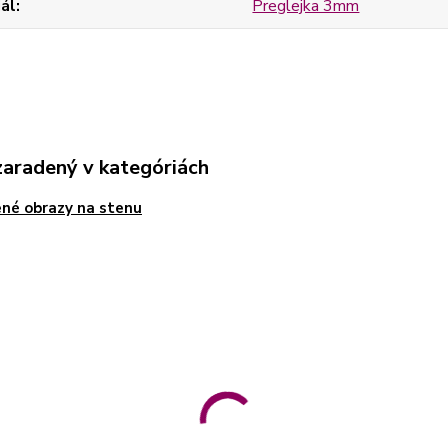
ál
Preglejka 3mm
zaradený v kategóriách
né obrazy na stenu