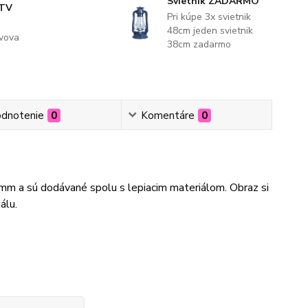
Svietnik ZADARMO
 TV
Pri kúpe 3x svietnik
48cm jeden svietnik
evova
38cm zadarmo
dnotenie
0
Komentáre
0
3mm a sú dodávané spolu s lepiacim materiálom. Obraz si
álu.