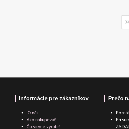
Informácie pre zákazníkov
Prečo n
O nás
Poznát
Ako nakupovať
Pri su
Čo vieme vyrobiť
ZA