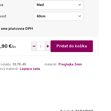
ba
kosť
 sme platcovia DPH
,90 €
Pridať do košíka
/
ks
roduktu:
0178-40
materiál:
Preglejka 3mm
vý materiál:
Lepiaca sada