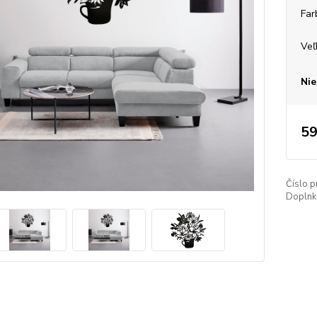
Far
Veľ
Nie
59
Číslo p
Doplnko