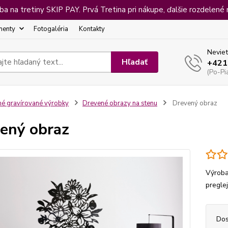
 na tretiny SKIP PAY. Prvá Tretina pri nákupe, ďalšie rozdelené 
menty
Fotogaléria
Kontakty
Neviet
Hľadať
+421
(Po-Pi
né gravírované výrobky
Drevené obrazy na stenu
Drevený obraz
ený obraz
Výroba
pregle
Dos