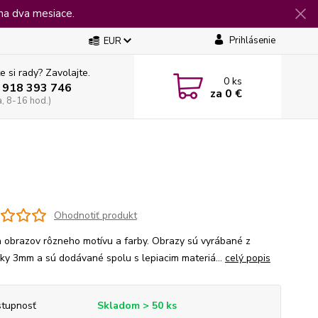
na dva mesiace.
Prihlásenie
EUR
e si rady? Zavolajte.
0
ks
 918 393 746
za
0 €
a, 8-16 hod.)
Ohodnotiť produkt
 obrazov rôzneho motívu a farby. Obrazy sú vyrábané z
jky 3mm a sú dodávané spolu s lepiacim materiá...
celý popis
tupnosť
Skladom > 50 ks