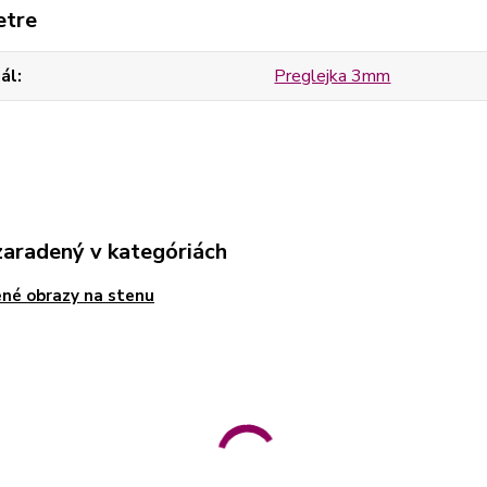
etre
ál
Preglejka 3mm
zaradený v kategóriách
né obrazy na stenu