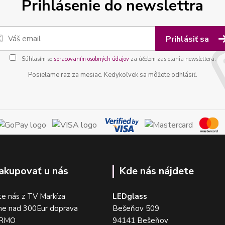
Prihlásenie do newslettra
Prihlásiť sa
Súhlasím so
spracovaním osobných údajov
za účelom zasielania newslettera.
Posielame raz za mesiac. Kedykoľvek sa môžete odhlásiť.
akupovať u nás
Kde nás nájdete
e nás z TV Markíza
LEDglass
me nad 300Eur doprava
Bešeňov 509
DARMO
94141 Bešeňov