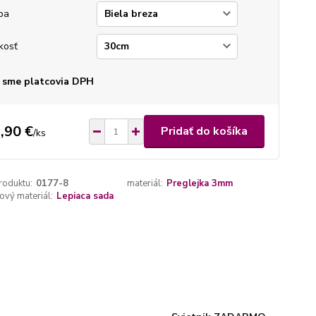
ba
kosť
 sme platcovia DPH
,90 €
Pridať do košíka
/
ks
roduktu:
0177-8
materiál:
Preglejka 3mm
vý materiál:
Lepiaca sada