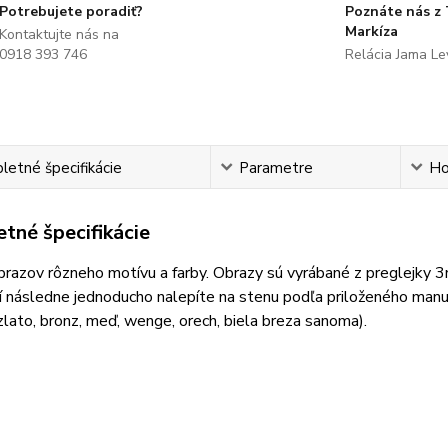
Potrebujete poradiť?
Poznáte nás z
Markíza
Kontaktujte nás na
0918 393 746
Relácia Jama L
etné špecifikácie
Parametre
Ho
tné špecifikácie
razov rôzneho motívu a farby. Obrazy sú vyrábané z preglejky 
 následne jednoducho nalepíte na stenu podľa priloženého manuá
 zlato, bronz, meď, wenge, orech, biela breza sanoma).