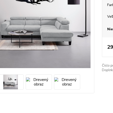
Far
Veľ
Nie
29
Číslo p
Doplnko