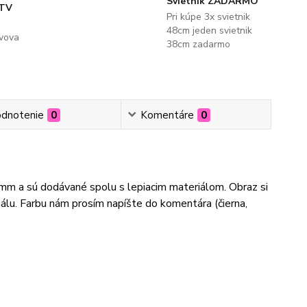
Svietnik ZADARMO
 TV
Pri kúpe 3x svietnik
48cm jeden svietnik
evova
38cm zadarmo
dnotenie
0
Komentáre
0
3mm a sú dodávané spolu s lepiacim materiálom. Obraz si
lu. Farbu nám prosím napíšte do komentára (čierna,