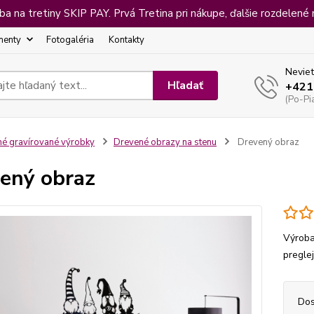
 na tretiny SKIP PAY. Prvá Tretina pri nákupe, ďalšie rozdelené 
menty
Fotogaléria
Kontakty
Neviet
Hľadať
+421
(Po-Pi
né gravírované výrobky
Drevené obrazy na stenu
Drevený obraz
ený obraz
Výroba
pregle
Dos