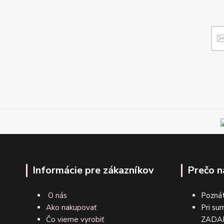
Informácie pre zákazníkov
Prečo n
O nás
Poznát
Ako nakupovať
Pri su
Čo vieme vyrobiť
ZA