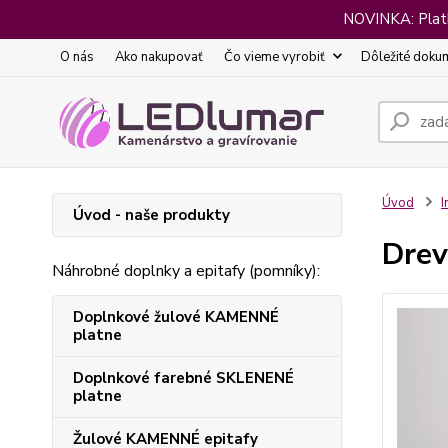
NOVINKA: Platba
O nás
Ako nakupovať
Čo vieme vyrobiť
Dôležité doku
Úvod
I
Úvod - naše produkty
Drev
Náhrobné doplnky a epitafy (pomníky):
Doplnkové žulové KAMENNÉ
platne
Doplnkové farebné SKLENENÉ
platne
Žulové KAMENNÉ epitafy