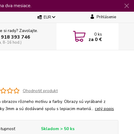
na dva mesiace.
Prihlásenie
EUR
e si rady? Zavolajte.
0
ks
 918 393 746
za
0 €
a, 8-16 hod.)
Ohodnotiť produkt
 obrazov rôzneho motívu a farby. Obrazy sú vyrábané z
jky 3mm a sú dodávané spolu s lepiacim materiá...
celý popis
tupnosť
Skladom > 50 ks