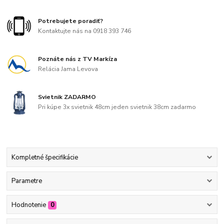
Potrebujete poradiť?
Kontaktujte nás na 0918 393 746
Poznáte nás z TV Markíza
Relácia Jama Levova
Svietnik ZADARMO
Pri kúpe 3x svietnik 48cm jeden svietnik 38cm zadarmo
Kompletné špecifikácie
Parametre
Hodnotenie
0