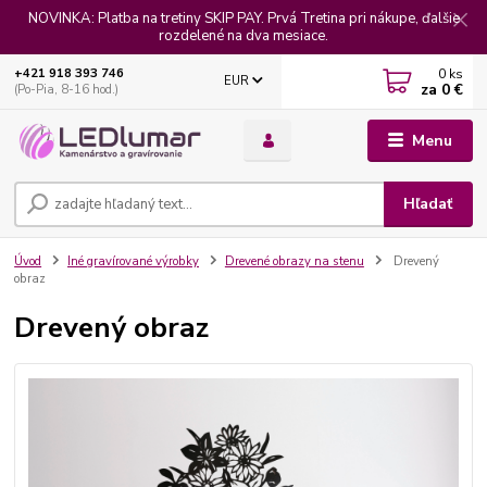
NOVINKA: Platba na tretiny SKIP PAY. Prvá Tretina pri nákupe, ďalšie
rozdelené na dva mesiace.
0
ks
+421 918 393 746
EUR
za
0 €
(Po-Pia, 8-16 hod.)
Menu
Hľadať
Úvod
Iné gravírované výrobky
Drevené obrazy na stenu
Drevený
obraz
Drevený obraz