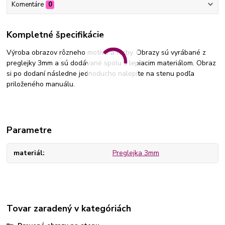
Komentáre
0
Kompletné špecifikácie
Výroba obrazov rôzneho motívu a farby. Obrazy sú vyrábané z
preglejky 3mm a sú dodávané spolu s lepiacim materiálom. Obraz
si po dodaní následne jednoducho nalepíte na stenu podľa
priloženého manuálu.
Parametre
materiál
Preglejka 3mm
Tovar zaradený v kategóriách