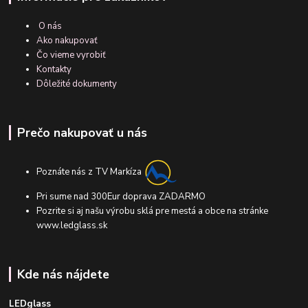
O nás
Ako nakupovať
Čo vieme vyrobiť
Kontakty
Dôležité dokumenty
Prečo nakupovať u nás
Poznáte nás z TV Markíza
Pri sume nad 300Eur doprava ZADARMO
Pozrite si aj našu výrobu sklá pre mestá a obce na stránke
www.ledglass.sk
Kde nás nájdete
LEDglass