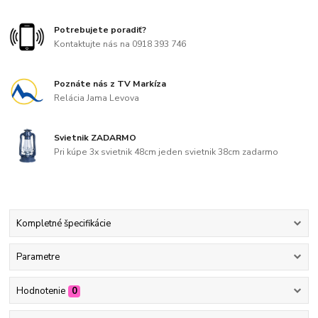
Potrebujete poradiť?
Kontaktujte nás na 0918 393 746
Poznáte nás z TV Markíza
Relácia Jama Levova
Svietnik ZADARMO
Pri kúpe 3x svietnik 48cm jeden svietnik 38cm zadarmo
Kompletné špecifikácie
Parametre
Hodnotenie
0