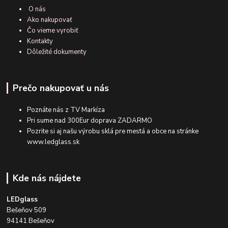
O nás
Ako nakupovať
Čo vieme vyrobiť
Kontakty
Dôležité dokumenty
Prečo nakupovať u nás
Poznáte nás z TV Markíza
Pri sume nad 300Eur doprava ZADARMO
Pozrite si aj našu výrobu sklá pre mestá a obce na stránke
www.ledglass.sk
Kde nás nájdete
LEDglass
Bešeňov 509
94141 Bešeňov