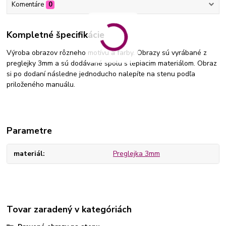
Komentáre
0
Kompletné špecifikácie
Výroba obrazov rôzneho motívu a farby. Obrazy sú vyrábané z
preglejky 3mm a sú dodávané spolu s lepiacim materiálom. Obraz
si po dodaní následne jednoducho nalepíte na stenu podľa
priloženého manuálu.
Parametre
materiál
Preglejka 3mm
Tovar zaradený v kategóriách