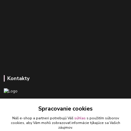
Kontakty
+421 918 393 746
Spracovanie cookies
(Po-Pia, 8-16 hod.)
Náš e-shop a partneri potrebujú Váš
súhlas
s použitím súborov
ledlumar@ledlumar.sk
cookies, aby Vám mohli zobrazovať informácie týkajúce sa Vašich
záujmov.