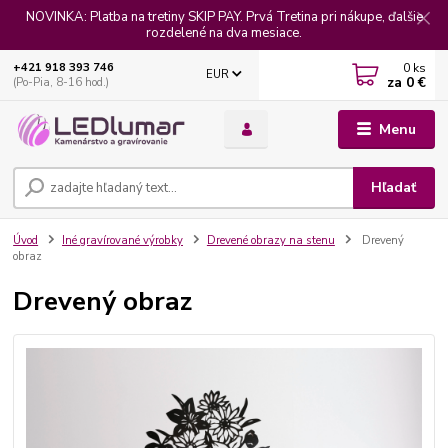
NOVINKA: Platba na tretiny SKIP PAY. Prvá Tretina pri nákupe, ďalšie
rozdelené na dva mesiace.
0
ks
+421 918 393 746
EUR
za
0 €
(Po-Pia, 8-16 hod.)
Menu
Hľadať
Úvod
Iné gravírované výrobky
Drevené obrazy na stenu
Drevený
obraz
Drevený obraz