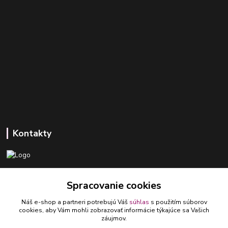
Kontakty
+421 918 393 746
Spracovanie cookies
(Po-Pia, 8-16 hod.)
Náš e-shop a partneri potrebujú Váš
súhlas
s použitím súborov
ledlumar@ledlumar.sk
cookies, aby Vám mohli zobrazovať informácie týkajúce sa Vašich
záujmov.