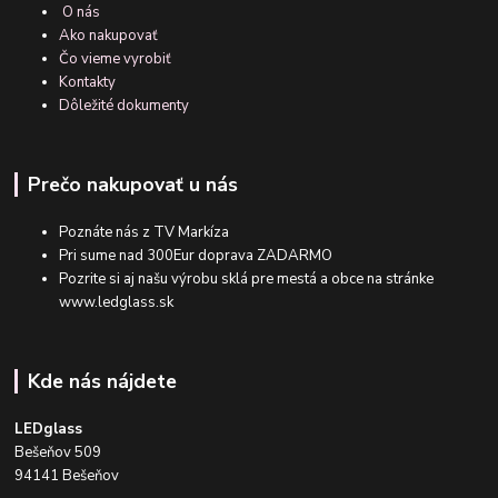
O nás
Ako nakupovať
Čo vieme vyrobiť
Kontakty
Dôležité dokumenty
Prečo nakupovať u nás
Poznáte nás z TV Markíza
Pri sume nad 300Eur doprava ZADARMO
Pozrite si aj našu výrobu sklá pre mestá a obce na stránke
www.ledglass.sk
Kde nás nájdete
LEDglass
Bešeňov 509
94141 Bešeňov