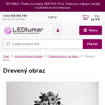
NOVINKA: Platba na tretiny SKIP PAY. Prvá Tretina pri nákupe, ďalšie
rozdelené na dva mesiace.
0
ks
+421 918 393 746
EUR
za
0 €
(Po-Pia, 8-16 hod.)
Menu
Hľadať
Úvod
Iné gravírované výrobky
Drevené obrazy na stenu
Drevený
obraz
Drevený obraz