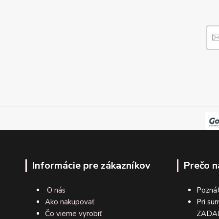
Informácie pre zákazníkov
Prečo n
O nás
Poznát
Ako nakupovať
Pri su
Čo vieme vyrobiť
ZA