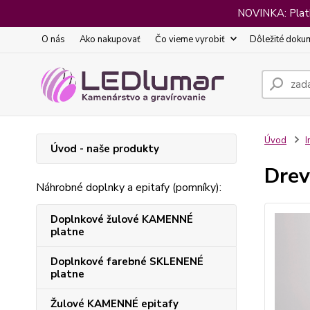
NOVINKA: Platba
O nás
Ako nakupovať
Čo vieme vyrobiť
Dôležité doku
Úvod
I
Úvod - naše produkty
Drev
Náhrobné doplnky a epitafy (pomníky):
Doplnkové žulové KAMENNÉ
platne
Doplnkové farebné SKLENENÉ
platne
Žulové KAMENNÉ epitafy