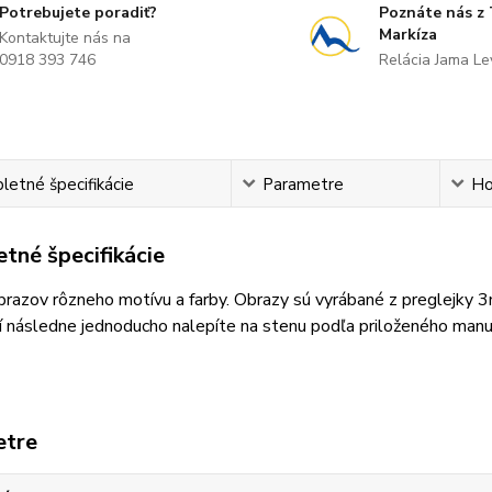
Potrebujete poradiť?
Poznáte nás z
Markíza
Kontaktujte nás na
0918 393 746
Relácia Jama L
etné špecifikácie
Parametre
Ho
tné špecifikácie
razov rôzneho motívu a farby. Obrazy sú vyrábané z preglejky 
 následne jednoducho nalepíte na stenu podľa priloženého manu
etre