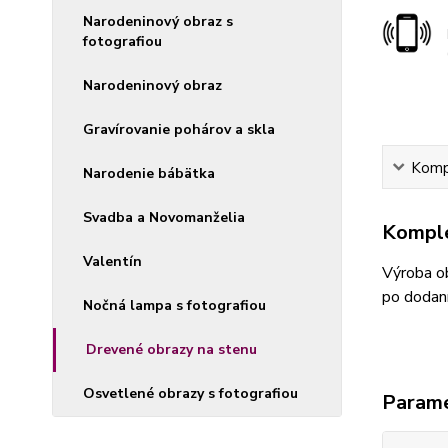
Narodeninový obraz s
fotografiou
Narodeninový obraz
Gravírovanie pohárov a skla
Kompl
Narodenie bábätka
Svadba a Novomanželia
Komple
Valentín
Výroba ob
po dodaní
Nočná lampa s fotografiou
Drevené obrazy na stenu
Osvetlené obrazy s fotografiou
Param