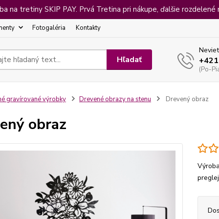
 na tretiny SKIP PAY. Prvá Tretina pri nákupe, ďalšie rozdelené 
menty
Fotogaléria
Kontakty
Neviet
Hľadať
+421
(Po-Pi
né gravírované výrobky
Drevené obrazy na stenu
Drevený obraz
ený obraz
Výroba
pregle
Dos