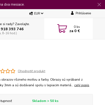
na dva mesiace.
Prihlásenie
EUR
e si rady? Zavolajte.
0
ks
 918 393 746
za
0 €
a, 8-16 hod.)
Ohodnotiť produkt
 obrazov rôzneho motívu a farby. Obrazy sú vyrábané z
jky 3mm a sú dodávané spolu s lepiacim materiá...
celý popis
tupnosť
Skladom > 50 ks