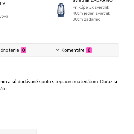
Svietnik ZADARMO
 TV
Pri kúpe 3x svietnik
48cm jeden svietnik
evova
38cm zadarmo
dnotenie
0
Komentáre
0
3mm a sú dodávané spolu s lepiacim materiálom. Obraz si
álu.