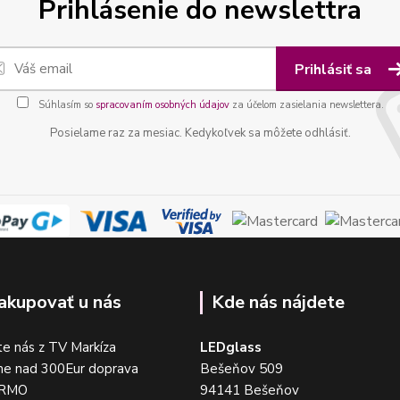
Prihlásenie do newslettra
Prihlásiť sa
Súhlasím so
spracovaním osobných údajov
za účelom zasielania newslettera.
Posielame raz za mesiac. Kedykoľvek sa môžete odhlásiť.
akupovať u nás
Kde nás nájdete
e nás z TV Markíza
LEDglass
me nad 300Eur doprava
Bešeňov 509
DARMO
94141 Bešeňov