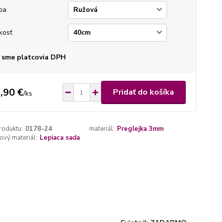
ba
kosť
 sme platcovia DPH
,90 €
Pridať do košíka
/
ks
roduktu:
0178-24
materiál:
Preglejka 3mm
vý materiál:
Lepiaca sada