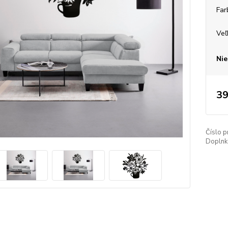
Far
Veľ
Nie
39
Číslo p
Doplnko