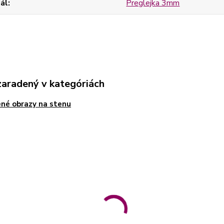
ál
Preglejka 3mm
zaradený v kategóriách
né obrazy na stenu