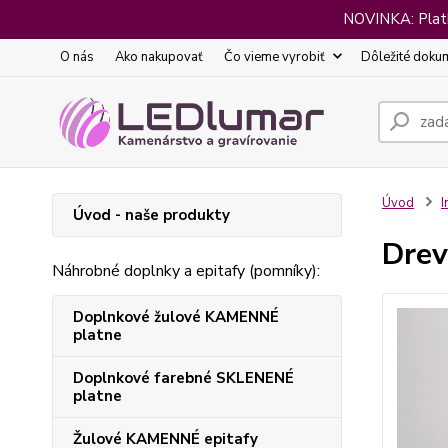
NOVINKA: Platba
O nás
Ako nakupovať
Čo vieme vyrobiť
Dôležité doku
Úvod
I
Úvod - naše produkty
Drev
Náhrobné doplnky a epitafy (pomníky):
Doplnkové žulové KAMENNÉ
platne
Doplnkové farebné SKLENENÉ
platne
Žulové KAMENNÉ epitafy