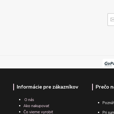
Informácie pre zákazníkov
Prečo n
O nás
Poznát
Ako nakupovať
Čo vieme vyrobiť
Pri su