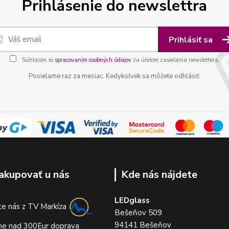
Prihlásenie do newslettra
Prihlásiť sa
Súhlasím so
spracovaním osobných údajov
za účelom zasielania newslettera.
Posielame raz za mesiac. Kedykoľvek sa môžete odhlásiť.
akupovať u nás
Kde nás nájdete
LEDglass
e nás z TV Markíza
Bešeňov 509
94141 Bešeňov
me nad 300Eur doprava