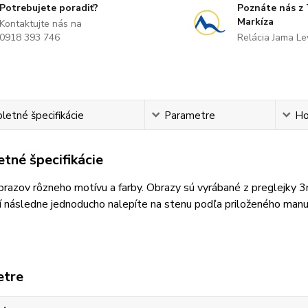
Potrebujete poradiť?
Poznáte nás z
Markíza
Kontaktujte nás na
0918 393 746
Relácia Jama L
etné špecifikácie
Parametre
Ho
tné špecifikácie
razov rôzneho motívu a farby. Obrazy sú vyrábané z preglejky 
 následne jednoducho nalepíte na stenu podľa priloženého manu
etre