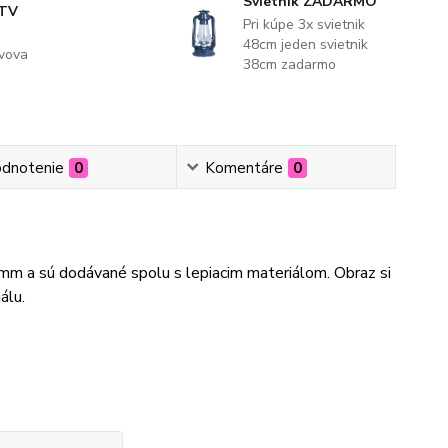
Svietnik ZADARMO
 TV
Pri kúpe 3x svietnik
48cm jeden svietnik
evova
38cm zadarmo
dnotenie
0
Komentáre
0
3mm a sú dodávané spolu s lepiacim materiálom. Obraz si
álu.