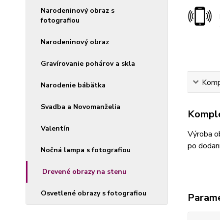
Narodeninový obraz s
fotografiou
Narodeninový obraz
Gravírovanie pohárov a skla
Kompl
Narodenie bábätka
Svadba a Novomanželia
Komple
Valentín
Výroba ob
po dodaní
Nočná lampa s fotografiou
Drevené obrazy na stenu
Osvetlené obrazy s fotografiou
Param