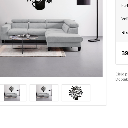
Far
Veľ
Nie
39
Číslo p
Doplnko