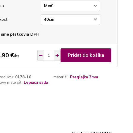
ba
kosť
 sme platcovia DPH
,90 €
Pridať do košíka
/
ks
roduktu:
0178-16
materiál:
Preglejka 3mm
vý materiál:
Lepiaca sada