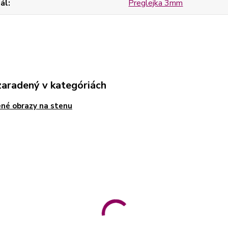
ál
Preglejka 3mm
zaradený v kategóriách
né obrazy na stenu