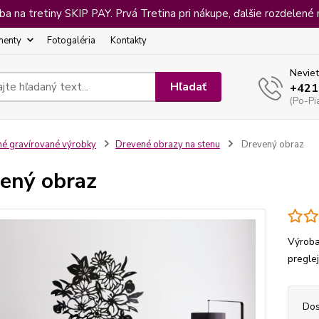
 na tretiny SKIP PAY. Prvá Tretina pri nákupe, ďalšie rozdelené 
menty
Fotogaléria
Kontakty
Neviet
Hľadať
+421
(Po-Pi
né gravírované výrobky
Drevené obrazy na stenu
Drevený obraz
ený obraz
Výroba
pregle
Dos