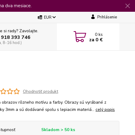
na dva mesiace.
Prihlásenie
EUR
e si rady? Zavolajte.
0
ks
 918 393 746
za
0 €
a, 8-16 hod.)
Ohodnotiť produkt
 obrazov rôzneho motívu a farby. Obrazy sú vyrábané z
jky 3mm a sú dodávané spolu s lepiacim materiá...
celý popis
tupnosť
Skladom > 50 ks