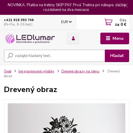
NOVINKA: Platba na tretiny SKIP PAY. Prvá Tretina pri nákupe, ďalšie
rozdelené na dva mesiace.
0
ks
+421 918 393 746
EUR
za
0 €
(Po-Pia, 8-16 hod.)
Menu
Hľadať
Úvod
Iné gravírované výrobky
Drevené obrazy na stenu
Drevený
obraz
Drevený obraz