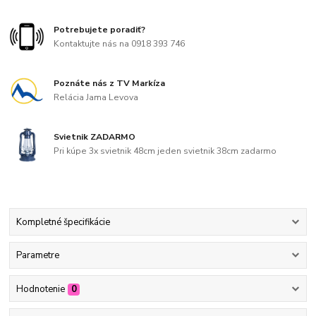
Potrebujete poradiť?
Kontaktujte nás na 0918 393 746
Poznáte nás z TV Markíza
Relácia Jama Levova
Svietnik ZADARMO
Pri kúpe 3x svietnik 48cm jeden svietnik 38cm zadarmo
Kompletné špecifikácie
Parametre
Hodnotenie
0