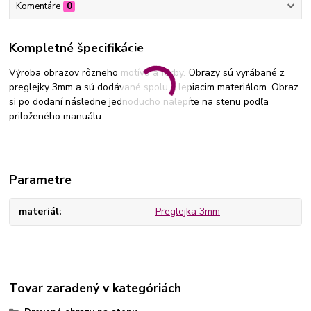
Komentáre
0
Kompletné špecifikácie
Výroba obrazov rôzneho motívu a farby. Obrazy sú vyrábané z
preglejky 3mm a sú dodávané spolu s lepiacim materiálom. Obraz
si po dodaní následne jednoducho nalepíte na stenu podľa
priloženého manuálu.
Parametre
materiál
Preglejka 3mm
Tovar zaradený v kategóriách