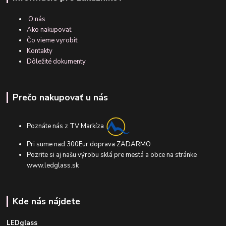
O nás
Ako nakupovať
Čo vieme vyrobiť
Kontakty
Dôležité dokumenty
Prečo nakupovať u nás
Poznáte nás z TV Markíza
Pri sume nad 300Eur doprava ZADARMO
Pozrite si aj našu výrobu sklá pre mestá a obce na stránke
www.ledglass.sk
Kde nás nájdete
LEDglass