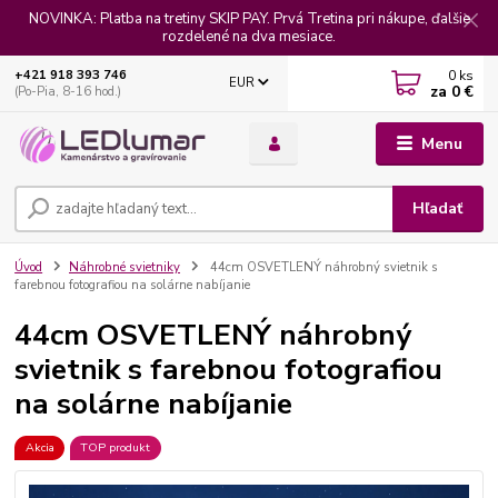
NOVINKA: Platba na tretiny SKIP PAY. Prvá Tretina pri nákupe, ďalšie
rozdelené na dva mesiace.
0
ks
+421 918 393 746
EUR
za
0 €
(Po-Pia, 8-16 hod.)
Menu
Hľadať
Úvod
Náhrobné svietniky
44cm OSVETLENÝ náhrobný svietnik s
farebnou fotografiou na solárne nabíjanie
44cm OSVETLENÝ náhrobný
svietnik s farebnou fotografiou
na solárne nabíjanie
Akcia
TOP produkt