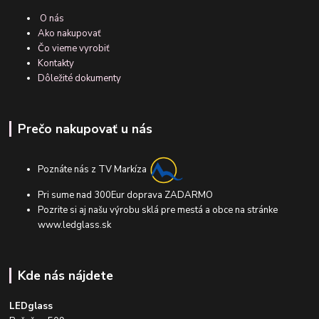
O nás
Ako nakupovať
Čo vieme vyrobiť
Kontakty
Dôležité dokumenty
Prečo nakupovať u nás
Poznáte nás z TV Markíza
Pri sume nad 300Eur doprava ZADARMO
Pozrite si aj našu výrobu sklá pre mestá a obce na stránke
www.ledglass.sk
Kde nás nájdete
LEDglass