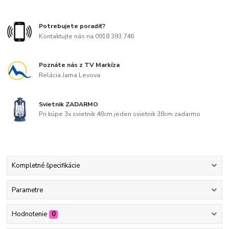
Potrebujete poradiť?
Kontaktujte nás na 0918 393 746
Poznáte nás z TV Markíza
Relácia Jama Levova
Svietnik ZADARMO
Pri kúpe 3x svietnik 48cm jeden svietnik 38cm zadarmo
Kompletné špecifikácie
Parametre
Hodnotenie
0