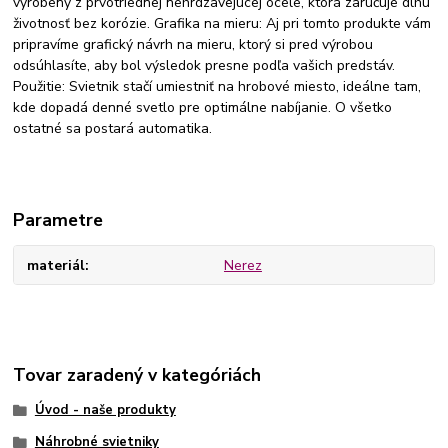
vyrobený z prvotriednej nehrdzavejúcej ocele, ktorá zaručuje dlhú
životnosť bez korózie. Grafika na mieru: Aj pri tomto produkte vám
pripravíme grafický návrh na mieru, ktorý si pred výrobou
odsúhlasíte, aby bol výsledok presne podľa vašich predstáv.
Použitie: Svietnik stačí umiestniť na hrobové miesto, ideálne tam,
kde dopadá denné svetlo pre optimálne nabíjanie. O všetko
ostatné sa postará automatika.
Parametre
materiál
Nerez
Tovar zaradený v kategóriách
Úvod - naše produkty
Náhrobné svietniky