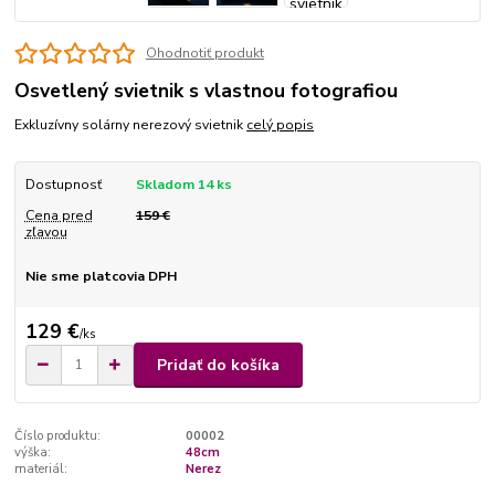
Ohodnotiť produkt
Osvetlený svietnik s vlastnou fotografiou
Exkluzívny solárny nerezový svietnik
celý popis
Dostupnosť
Skladom 14 ks
Cena pred
159 €
zľavou
Nie sme platcovia DPH
129 €
/
ks
Pridať do košíka
Číslo produktu:
00002
výška:
48cm
materiál:
Nerez