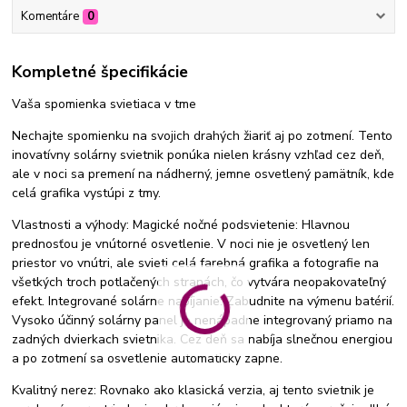
Komentáre
0
Kompletné špecifikácie
Vaša spomienka svietiaca v tme
Nechajte spomienku na svojich drahých žiariť aj po zotmení. Tento
inovatívny solárny svietnik ponúka nielen krásny vzhľad cez deň,
ale v noci sa premení na nádherný, jemne osvetlený pamätník, kde
celá grafika vystúpi z tmy.
Vlastnosti a výhody: Magické nočné podsvietenie: Hlavnou
prednosťou je vnútorné osvetlenie. V noci nie je osvetlený len
priestor vo vnútri, ale svieti celá farebná grafika a fotografie na
všetkých troch potlačených stranách, čo vytvára neopakovateľný
efekt. Integrované solárne nabíjanie: Zabudnite na výmenu batérií.
Vysoko účinný solárny panel je nenápadne integrovaný priamo na
zadných dvierkach svietnika. Cez deň sa nabíja slnečnou energiou
a po zotmení sa osvetlenie automaticky zapne.
Kvalitný nerez: Rovnako ako klasická verzia, aj tento svietnik je