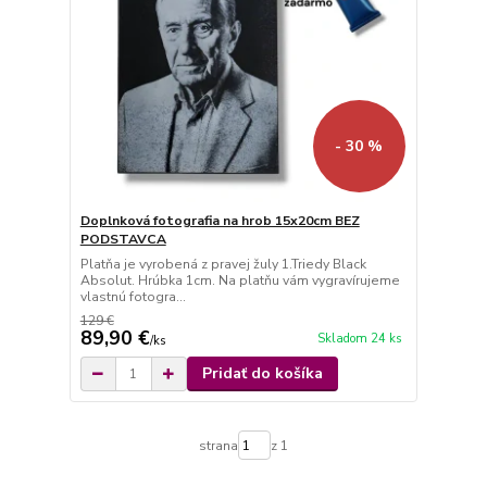
- 30 %
Doplnková fotografia na hrob 15x20cm BEZ
PODSTAVCA
Platňa je vyrobená z pravej žuly 1.Triedy Black
Absolut. Hrúbka 1cm. Na platňu vám vygravírujeme
vlastnú fotogra...
129 €
89,90 €
Skladom 24 ks
/
ks
Pridať do košíka
strana
z 1