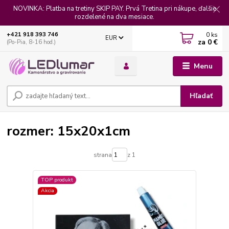
NOVINKA: Platba na tretiny SKIP PAY. Prvá Tretina pri nákupe, ďalšie
rozdelené na dva mesiace.
0
ks
+421 918 393 746
EUR
za
0 €
(Po-Pia, 8-16 hod.)
Menu
Hľadať
rozmer: 15x20x1cm
strana
z 1
TOP produkt
Akcia