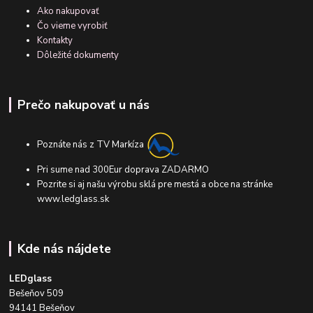
Ako nakupovať
Čo vieme vyrobiť
Kontakty
Dôležité dokumenty
Prečo nakupovať u nás
Poznáte nás z TV Markíza
Pri sume nad 300Eur doprava ZADARMO
Pozrite si aj našu výrobu sklá pre mestá a obce na stránke
www.ledglass.sk
Kde nás nájdete
LEDglass
Bešeňov 509
94141 Bešeňov